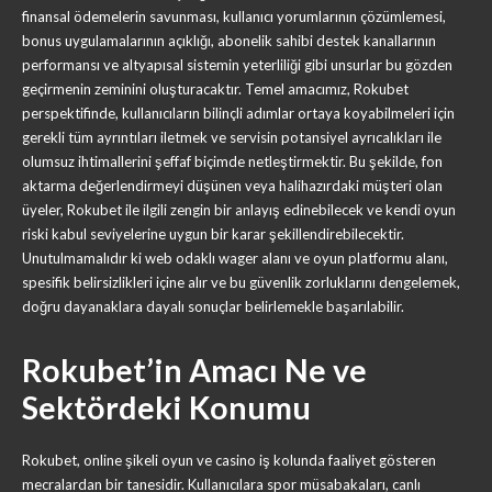
finansal ödemelerin savunması, kullanıcı yorumlarının çözümlemesi,
bonus uygulamalarının açıklığı, abonelik sahibi destek kanallarının
performansı ve altyapısal sistemin yeterliliği gibi unsurlar bu gözden
geçirmenin zeminini oluşturacaktır. Temel amacımız, Rokubet
perspektifinde, kullanıcıların bilinçli adımlar ortaya koyabilmeleri için
gerekli tüm ayrıntıları iletmek ve servisin potansiyel ayrıcalıkları ile
olumsuz ihtimallerini şeffaf biçimde netleştirmektir. Bu şekilde, fon
aktarma değerlendirmeyi düşünen veya halihazırdaki müşteri olan
üyeler, Rokubet ile ilgili zengin bir anlayış edinebilecek ve kendi oyun
riski kabul seviyelerine uygun bir karar şekillendirebilecektir.
Unutulmamalıdır ki web odaklı wager alanı ve oyun platformu alanı,
spesifik belirsizlikleri içine alır ve bu güvenlik zorluklarını dengelemek,
doğru dayanaklara dayalı sonuçlar belirlemekle başarılabilir.
Rokubet’in Amacı Ne ve
Sektördeki Konumu
Rokubet, online şikeli oyun ve casino iş kolunda faaliyet gösteren
mecralardan bir tanesidir. Kullanıcılara spor müsabakaları, canlı