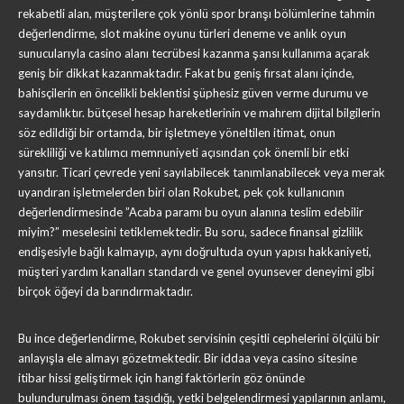
rekabetli alan, müşterilere çok yönlü spor branşı bölümlerine tahmin
değerlendirme, slot makine oyunu türleri deneme ve anlık oyun
sunucularıyla casino alanı tecrübesi kazanma şansı kullanıma açarak
geniş bir dikkat kazanmaktadır. Fakat bu geniş fırsat alanı içinde,
bahisçilerin en öncelikli beklentisi şüphesiz güven verme durumu ve
saydamlıktır. bütçesel hesap hareketlerinin ve mahrem dijital bilgilerin
söz edildiği bir ortamda, bir işletmeye yöneltilen itimat, onun
sürekliliği ve katılımcı memnuniyeti açısından çok önemli bir etki
yansıtır. Ticari çevrede yeni sayılabilecek tanımlanabilecek veya merak
uyandıran işletmelerden biri olan Rokubet, pek çok kullanıcının
değerlendirmesinde ”Acaba paramı bu oyun alanına teslim edebilir
miyim?” meselesini tetiklemektedir. Bu soru, sadece finansal gizlilik
endişesiyle bağlı kalmayıp, aynı doğrultuda oyun yapısı hakkaniyeti,
müşteri yardım kanalları standardı ve genel oyunsever deneyimi gibi
birçok öğeyi da barındırmaktadır.
Bu ince değerlendirme, Rokubet servisinin çeşitli cephelerini ölçülü bir
anlayışla ele almayı gözetmektedir. Bir iddaa veya casino sitesine
itibar hissi geliştirmek için hangi faktörlerin göz önünde
bulundurulması önem taşıdığı, yetki belgelendirmesi yapılarının anlamı,