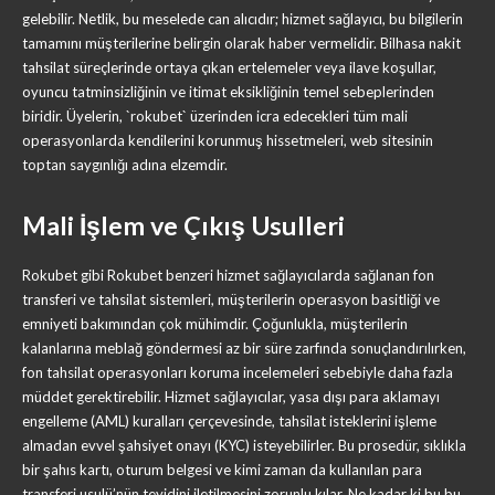
gelebilir. Netlik, bu meselede can alıcıdır; hizmet sağlayıcı, bu bilgilerin
tamamını müşterilerine belirgin olarak haber vermelidir. Bilhasa nakit
tahsilat süreçlerinde ortaya çıkan ertelemeler veya ilave koşullar,
oyuncu tatminsizliğinin ve itimat eksikliğinin temel sebeplerinden
biridir. Üyelerin, `rokubet` üzerinden icra edecekleri tüm mali
operasyonlarda kendilerini korunmuş hissetmeleri, web sitesinin
toptan saygınlığı adına elzemdir.
Mali İşlem ve Çıkış Usulleri
Rokubet gibi Rokubet benzeri hizmet sağlayıcılarda sağlanan fon
transferi ve tahsilat sistemleri, müşterilerin operasyon basitliği ve
emniyeti bakımından çok mühimdir. Çoğunlukla, müşterilerin
kalanlarına meblağ göndermesi az bir süre zarfında sonuçlandırılırken,
fon tahsilat operasyonları koruma incelemeleri sebebiyle daha fazla
müddet gerektirebilir. Hizmet sağlayıcılar, yasa dışı para aklamayı
engelleme (AML) kuralları çerçevesinde, tahsilat isteklerini işleme
almadan evvel şahsiyet onayı (KYC) isteyebilirler. Bu prosedür, sıklıkla
bir şahıs kartı, oturum belgesi ve kimi zaman da kullanılan para
transferi usulü’nün teyidini iletilmesini zorunlu kılar. Ne kadar ki bu bu