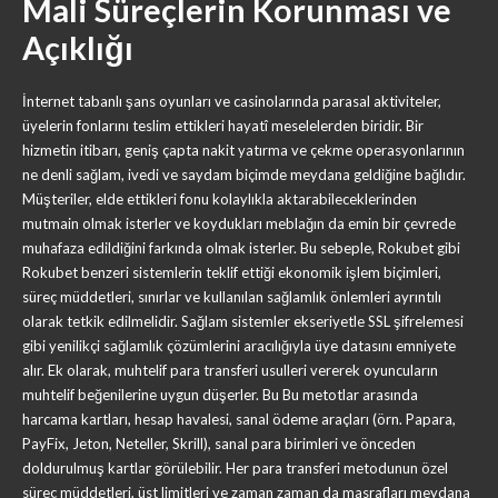
Mali Süreçlerin Korunması ve
Açıklığı
İnternet tabanlı şans oyunları ve casinolarında parasal aktiviteler,
üyelerin fonlarını teslim ettikleri hayatî meselelerden biridir. Bir
hizmetin itibarı, geniş çapta nakit yatırma ve çekme operasyonlarının
ne denli sağlam, ivedi ve saydam biçimde meydana geldiğine bağlıdır.
Müşteriler, elde ettikleri fonu kolaylıkla aktarabileceklerinden
mutmain olmak isterler ve koydukları meblağın da emin bir çevrede
muhafaza edildiğini farkında olmak isterler. Bu sebeple, Rokubet gibi
Rokubet benzeri sistemlerin teklif ettiği ekonomik işlem biçimleri,
süreç müddetleri, sınırlar ve kullanılan sağlamlık önlemleri ayrıntılı
olarak tetkik edilmelidir. Sağlam sistemler ekseriyetle SSL şifrelemesi
gibi yenilikçi sağlamlık çözümlerini aracılığıyla üye datasını emniyete
alır. Ek olarak, muhtelif para transferi usulleri vererek oyuncuların
muhtelif beğenilerine uygun düşerler. Bu Bu metotlar arasında
harcama kartları, hesap havalesi, sanal ödeme araçları (örn. Papara,
PayFix, Jeton, Neteller, Skrill), sanal para birimleri ve önceden
doldurulmuş kartlar görülebilir. Her para transferi metodunun özel
süreç müddetleri, üst limitleri ve zaman zaman da masrafları meydana