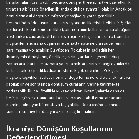
karşılamaları (cashback), bedava dönüşler (free spins) ve özel etkinlik
fırsatları gibi cazip öneriler, ilk anda oldukça avantajlı olabilir. Ancak bu
bonusların asıl değeri ve müşteriye sağladığı yarar, genellikle
beraberindeki dönüşüm kuralları ve yönetmelikleriyle belirlenir. Şeffaf
ve dürüst eklenti yönetmelikleri, bir mecranın kullanıcı dostu olduğunu
gösterirken, çapraşık, aldatıcı veya aşırı zorlu şartlara sahip bonuslar,
müşterilerin hüsrana düşmesine ve hatta sisteme olan güvenlerinin
sarsılmasına yol açabilir. Bu yüzden, Rokubet’in sağladığı her
ikramiyenin detaylarını, özellikle çevrim şartlarını, geçerli olduğu
zaman aralıklarını, en az para yatırma miktarlarını ve hangi oyunlarda
kullanılabileceğini dikkatlice araştırmak çok önemlidir. Pek çok
müşteri, teşvikleri sadece nominal değerlerine göre ele alarak hataya
kapılabilir ve sonrasında dönüşüm kurallarını yerine getirmekte
zorlanabilir. Bu hal, özellikle yüksek miktarlı ikramiyelerde daha da
belirginleşir ve kullanıcıların bonusu paraya tahsil etme amaçlarını
mümkün olmayan bir noktaya taşıyabilir. `Roku casino` alanında
sunulan ikramiyeler da aynı özenle araştırılmalıdır.
İkramiye Dönüşüm Koşullarının
Değerlendirilmesi