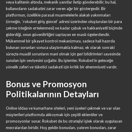
veya kalitenin altında, mekanik yanıtlar iletip gönderebilir; bu hal,
kullanıcıların sadakatini zarar veren ağır bir göstergedir. Bir
platformun, özellikle parasal muamelelerle alakalı yakınmaları
(örneğin, `rokubet giriş güncel` adresi üzerinden oluşturulan bir para
çekme isteğinin ertelenmesi) ne kadar çabuk ve hakkaniyetli biçimde
giderdiği, onun güvenilirliğini saptayan en esaslı ögelerdendir.
Mükemmel bir şikayet kontrol mekanizması, sadece hali hazırda
bulunan sorunları sonuca ulaştırmakla kalmaz, ek olarak sonraki
süreçte muadil sorunların mani olmak için geri bildirimleri sayesinde
sunulan işin seviyesini çoğaltır. Bu işlemler, Rokubet’in geleceğe
yönelik zaferi ve tüketici sadakati için kritik bir ehemmiyeti vardır.
Bonus ve Promosyon
Politikalarının Detayları
Online iddaa ve kumarhane siteleri, yeni üyeleri çekmek ve var olan
müşterileri platformda alıkoymak için çeşitli eklentiler ve
promosyonlar sunar. Rokubet de bu stratejiyi işlek olarak uygulayan
mecralardan biridir. Hoş geldin bonusları, yatırım bonusları, zarar