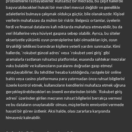
problemlerle rastlayabilirler. Ruhsatsız bir mecrada, bu çeşit hallerde
başvurabilecekleri hukuki bir mercileri mevcut değildir ve genellikle
adaletlerini bulmaya çalışmak oldukça güçtür, bile olanaksızdır. Kişisel
verilerin muhafazası da mühim bir risktir. Belgesiz ortamlar, üyelerin
ferdi ve finansal datalarını kafi miktarda muhafaza etmeyebilir, bu da
veri ihlallerine veya hüviyet gaspına sebep olabilir. Ayrıca, bu siteler
ekseriyetle yükümlü oyun prensiplerine tabi olmadıkları için, oyun
tiryakiliği tehlikesi barındıran kişilere yeterli yardım sunmazlar. Kimi
hallerde, `rokubet güncel adres` veya `rokubet yeni giriş` gibi
aramalarla rastlanan ruhsatsız platformlar, esasında sahtekar mecralar
vuku bulabilir ve kullanıcıların paralarını doğrudan gasp etmeyi
amaçlayabilirler. Bu tehditler hesaba katıldığında, rastgele bir online
bahis veya casino platformuna para yatırmadan önce ruhsat bilgilerini
özenle kontrol etmek, kullanıcıların kendilerini muhafaza etmek uğruna
gerçekleştirebilecekleri en önemli evrelerinden biridir. `Rokubet giriş
adresi` üzerinden girilen mecranın ruhsat bilgilerini berrakça vermesi
ve bu dataların onaylanabilir olması, müşterilerin emniyetini vermede
hayati bir görev üstlenir. Aksi halde, olası zararlara karşısında
himayesiz kalınabilir.