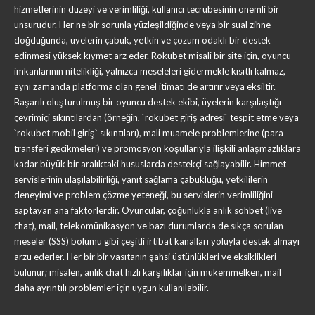
hizmetlerinin düzeyi ve verimliliği, kullanıcı tecrübesinin önemli bir
unsurudur. Her ne bir sorunla yüzleşildiğinde veya bir sual zihne
doğduğunda, üyelerin çabuk, yetkin ve çözüm odaklı bir destek
edinmesi yüksek kıymet arz eder. Rokubet misali bir site için, oyuncu
imkanlarının nitelikliği, yalnızca meseleleri gidermekle kısıtlı kalmaz,
aynı zamanda platforma olan genel itimatı de artırır veya eksiltir.
Başarılı oluşturulmuş bir oyuncu destek ekibi, üyelerin karşılaştığı
çevrimiçi sıkıntılardan (örneğin, `rokubet giriş adresi` tespit etme veya
`rokubet mobil giriş` sıkıntıları), mali muamele problemlerine (para
transferi gecikmeleri) ve promosyon koşullarıyla ilişkili anlaşmazlıklara
kadar büyük bir aralıktaki hususlarda destekçi sağlayabilir. Himmet
servislerinin ulaşılabilirliği, yanıt sağlama çabukluğu, yetkililerin
deneyimi ve problem çözme yeteneği, bu servislerin verimliliğini
saptayan ana faktörlerdir. Oyuncular, çoğunlukla anlık sohbet (live
chat), mail, telekomünikasyon ve bazı durumlarda de sıkça sorulan
meseler (SSS) bölümü gibi çeşitli irtibat kanalları yoluyla destek almayı
arzu ederler. Her bir bir vasıtanın şahsi üstünlükleri ve eksiklikleri
bulunur; misalen, anlık chat hızlı karşılıklar için mükemmelken, mail
daha ayrıntılı problemler için uygun kullanılabilir.