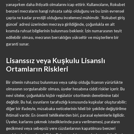
yanaşırken daha ihtiyatlı olmalarını icap ettirir. Kullanıcıların, Rokubet
benzeri mecraların hangi ruhsata sahip olduğunu ve bu iznin evrensel
çapta ne kadar prestijli olduğunu incelemesi mühimdir. `Rokubet giriş
güncel` adresi üzerinden mecraya girildiğinde, çoğunlukla en alt
kısımda ruhsat bilgilerinin bulunması beklenir. İzin numarasının teyit
edilebilir olması, mecranın berraklığını yükseltir ve müşterilere bir
garanti sunar.
Lisanssız veya Kuşkulu Lisanslı
Ortamların Riskleri
Bir sitenin ruhsatsız bulunması veya sahip olduğu lisansın yürürlükte
olmasının sorgulanabilir olması, üyeler hesabına ciddi riskler içerir. Bu
nevi siteler, çoğunlukla hiçbir regülatör otoritenin denetimine tabi
değildir. Bu hal, oyunların tarafsızlığı konusunda kuşkular oluşturabilir;
diğer bir ifadeyle, müsabaka neticelerinin hileli bir şekilde değiştirilme
ihtimali vardır. En önemli tehlikelerden biri, parasal eylemlerle ilgilidir.
Üyeler, karlarını çekmek istediklerinde para verilmemesi, paraların
gecikmesi veya sebepsiz yere cüzdanlarının kapatılması benzeri