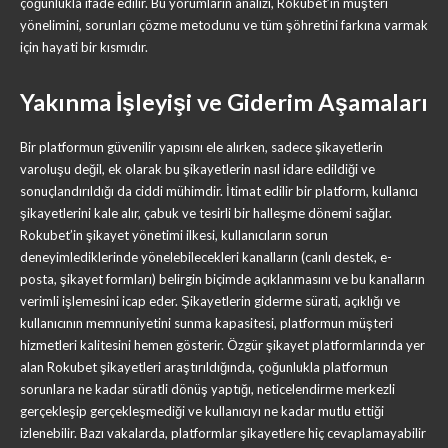
çoğunlukla ifade edilir. Bu yorumların analizi, Rokubet’in müşteri
yönelimini, sorunları çözme metodunu ve tüm şöhretini farkına varmak
için hayati bir kısmıdır.
Yakınma İşleyişi ve Giderim Aşamaları
Bir platformun güvenilir yapısını ele alırken, sadece şikayetlerin
varoluşu değil, ek olarak bu şikayetlerin nasıl idare edildiği ve
sonuçlandırıldığı da ciddi mühimdir. İtimat edilir bir platform, kullanıcı
şikayetlerini kale alır, çabuk ve tesirli bir halleşme dönemi sağlar.
Rokubet’in şikayet yönetimi ilkesi, kullanıcıların sorun
deneyimlediklerinde yönelebilecekleri kanalların (canlı destek, e-
posta, şikayet formları) belirgin biçimde açıklanmasını ve bu kanalların
verimli işlemesini icap eder. Şikayetlerin giderme sürati, açıklığı ve
kullanıcının memnuniyetini sunma kapasitesi, platformun müşteri
hizmetleri kalitesini hemen gösterir. Özgür şikayet platformlarında yer
alan Rokubet şikayetleri araştırıldığında, çoğunlukla platformun
sorunlara ne kadar süratli dönüş yaptığı, neticelendirme merkezli
gerçekleşip gerçekleşmediği ve kullanıcıyı ne kadar mutlu ettiği
izlenebilir. Bazı vakalarda, platformlar şikayetlere hiç cevaplamayabilir