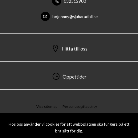
032512900
bojohnny@sjuharadbil.se
Hitta till oss
Öppettider
Visa sitemap
Personuppgiftspolicy
© 2026 Sjuhärad Bil AB. All rights reserved.
Hos oss använder vi cookies för att webbplatsen ska fungera på ett
bra sätt för dig.