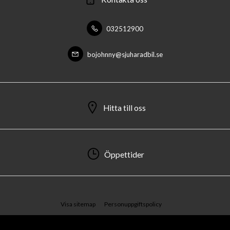
032512900
bojohnny@sjuharadbil.se
Hitta till oss
Öppettider
Visa sitemap
Personuppgiftspolicy
© 2026 Sjuhärad Bil AB. All rights reserved.