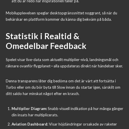
att du är redo när inspirationen faller på.
Mobilupplevelsen speglar desktopgränssnittet noggrant, så när du
behärskar en plattform kommer du känna dig bekväm på båda.
Statistik i Realtid &
Omedelbar Feedback
Spelet visar live-data som aktuellt multiplier-nivå, landningsmål och
räknare ovanför flygplanet—alla uppdateras direkt när händelser sker.
Denna transparens låter dig bedöma om det är värt att fortsätta i
Turbo eller om du bör byta till Slow innan du startar igen, särskilt om
ditt saldo har minskat något efter en krasch.
Multiplier Diagram:
Snabb visuell indikation på hur många gånger
din insats har multiplicerats.
Aviation Dashboard:
Visar höjdändringar orsakade av raketer