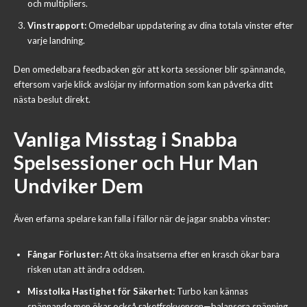
och multipliers.
Vinstrapport:
Omedelbar uppdatering av dina totala vinster efter
varje landning.
Den omedelbara feedbacken gör att korta sessioner blir spännande,
eftersom varje klick avslöjar ny information som kan påverka ditt
nästa beslut direkt.
Vanliga Misstag i Snabba
Spelsessioner och Hur Man
Undviker Dem
Även erfarna spelare kan falla i fällor när de jagar snabba vinster:
Fångar Förluster:
Att öka insatserna efter en krasch ökar bara
risken utan att ändra oddsen.
Misstolka Hastighet för Säkerhet:
Turbo kan kännas
spännande men ökar också raketfrekvensen—balansera spänning