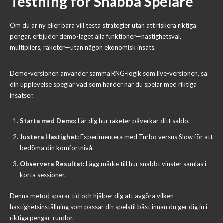
Testning för Snabba Spelare
Om du är ny eller bara vill testa strategier utan att riskera riktiga
pengar, erbjuder demo-läget alla funktioner—hastighetsval,
multipliers, raketer—utan någon ekonomisk insats.
Demo-versionen använder samma RNG-logik som live-versionen, så
din upplevelse speglar vad som händer när du spelar med riktiga
insatser.
Starta med Demo:
Lär dig hur raketer påverkar ditt saldo.
Justera Hastighet:
Experimentera med Turbo versus Slow för att
bedöma din komfortnivå.
Observera Resultat:
Lägg märke till hur snabbt vinster samlas i
korta sessioner.
Denna metod sparar tid och hjälper dig att avgöra vilken
hastighetsinställning som passar din spelstil bäst innan du ger dig in i
riktiga pengar-rundor.