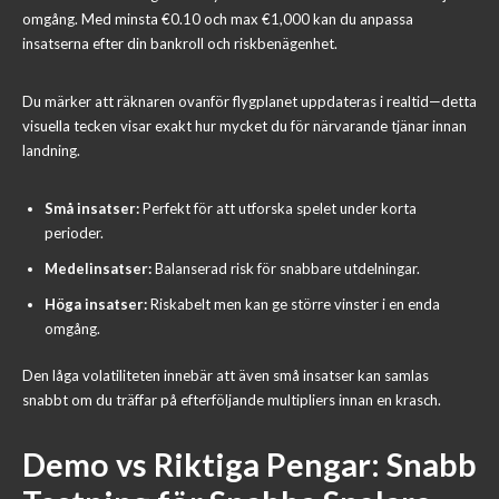
omgång. Med minsta €0.10 och max €1,000 kan du anpassa
insatserna efter din bankroll och riskbenägenhet.
Du märker att räknaren ovanför flygplanet uppdateras i realtid—detta
visuella tecken visar exakt hur mycket du för närvarande tjänar innan
landning.
Små insatser:
Perfekt för att utforska spelet under korta
perioder.
Medelinsatser:
Balanserad risk för snabbare utdelningar.
Höga insatser:
Riskabelt men kan ge större vinster i en enda
omgång.
Den låga volatiliteten innebär att även små insatser kan samlas
snabbt om du träffar på efterföljande multipliers innan en krasch.
Demo vs Riktiga Pengar: Snabb