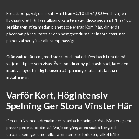
För att börja, välj din insats—allt från €0.10 till €1,000—och välj en
flyghastighet från fyra tillgängliga alternativ. Klicka sedan på “Play” och
se räknaren stiga medan planet accelererar. Kom ihåg, din enda
påverkan på resultatet är den hastighet du ställer in före start; när
planet väl har lyft är allt slumpmässigt.
Gränssnittet är rent, med stora touchmål och feedback i realtid på
varje multiplier som visas. Även om du är ny på crash-spel, låter den
intuitiva layouten dig fokusera på spänningen utan att fastna i
inställningar.
Varför Kort, Högintensiv
Spelning Ger Stora Vinster Här
Om du trivs med adrenalin och snabba belöningar,
Avia Masters game
passar perfekt för din stil. Varje omgång är en snabb berg-och-
dalbana som ger omedelbara vinster eller förluster, vilket håller