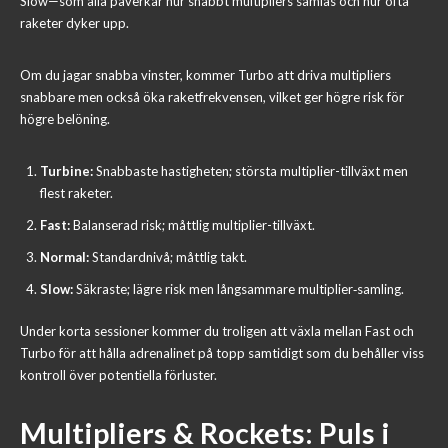
Slow—som alla påverkar hur snabbt multipliers samlas och hur ofta
raketer dyker upp.
Om du jagar snabba vinster, kommer Turbo att driva multipliers
snabbare men också öka raketfrekvensen, vilket ger högre risk för
högre belöning.
Turbine:
Snabbaste hastigheten; största multiplier-tillväxt men
flest raketer.
Fast:
Balanserad risk; måttlig multiplier-tillväxt.
Normal:
Standardnivå; måttlig takt.
Slow:
Säkraste; lägre risk men långsammare multiplier‑samling.
Under korta sessioner kommer du troligen att växla mellan Fast och
Turbo för att hålla adrenalinet på topp samtidigt som du behåller viss
kontroll över potentiella förluster.
Multipliers & Rockets: Puls i