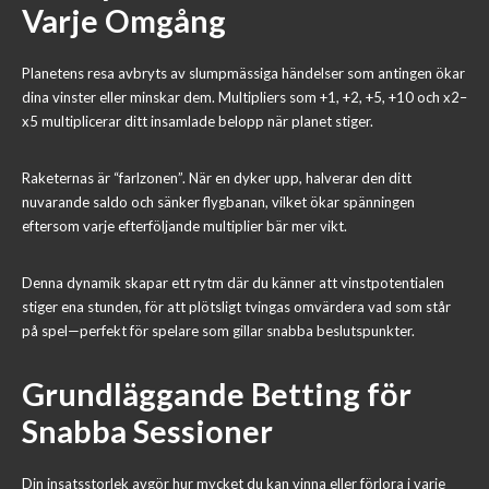
Varje Omgång
Planetens resa avbryts av slumpmässiga händelser som antingen ökar
dina vinster eller minskar dem. Multipliers som +1, +2, +5, +10 och x2–
x5 multiplicerar ditt insamlade belopp när planet stiger.
Raketernas är “farlzonen”. När en dyker upp, halverar den ditt
nuvarande saldo och sänker flygbanan, vilket ökar spänningen
eftersom varje efterföljande multiplier bär mer vikt.
Denna dynamik skapar ett rytm där du känner att vinstpotentialen
stiger ena stunden, för att plötsligt tvingas omvärdera vad som står
på spel—perfekt för spelare som gillar snabba beslutspunkter.
Grundläggande Betting för
Snabba Sessioner
Din insatsstorlek avgör hur mycket du kan vinna eller förlora i varje