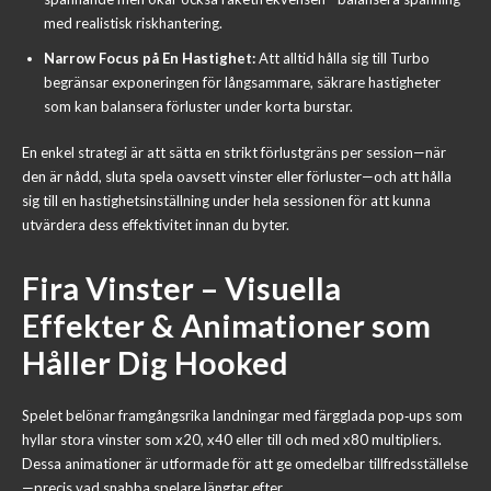
med realistisk riskhantering.
Narrow Focus på En Hastighet:
Att alltid hålla sig till Turbo
begränsar exponeringen för långsammare, säkrare hastigheter
som kan balansera förluster under korta burstar.
En enkel strategi är att sätta en strikt förlustgräns per session—när
den är nådd, sluta spela oavsett vinster eller förluster—och att hålla
sig till en hastighetsinställning under hela sessionen för att kunna
utvärdera dess effektivitet innan du byter.
Fira Vinster – Visuella
Effekter & Animationer som
Håller Dig Hooked
Spelet belönar framgångsrika landningar med färgglada pop‑ups som
hyllar stora vinster som x20, x40 eller till och med x80 multipliers.
Dessa animationer är utformade för att ge omedelbar tillfredsställelse
—precis vad snabba spelare längtar efter.