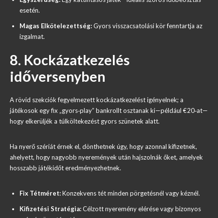
esetén.
Magas Elkötelezettség:
Gyors visszacsatolási kör fenntartja az
izgalmat.
8. Kockázatkezelés
időversenyben
A rövid szekciók fegyelmezett kockázatkezelést igényelnek; a
játékosok egy fix „gyors‑play” bankrollt osztanak ki—például €20‑at—
hogy elkerüljék a túlköltekezést gyors szünetek alatt.
Ha nyerő szériát érnek el, dönthetnek úgy, hogy azonnal kifizetnek,
ahelyett, hogy nagyobb nyeremények után hajszolnák őket, amelyek
hosszabb játékidőt eredményezhetnek.
Fix Tétméret:
Konzekvens tét minden pörgetésnél vagy kéznél.
Kifizetési Stratégia:
Célzott nyeremény elérése vagy bizonyos