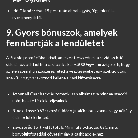
számú pörgetés után.
Idő Ellenőrzése:
15 perc után abbahagyás, függetlenül a
nyereményektől.
9. Gyors bónuszok, amelyek
fenntartják a lendületet
A Pistolo promóciókat kínál, amelyek illeszkednek a rövid szekció
stílusához: például heti cashback akár €3000-ig—ami azt jelenti, hogy
szinte azonnal visszaszerezheted a veszteségeket egy szekció után,
anélkül, hogy várakoznod kellene a havi kifizetésekre.
Azonnali Cashback:
Automatikusan alkalmazva minden szekció
után, ha a feltételek teljesülnek.
Nincs Hosszú Várakozási Idő:
A jutalékokat azonnal vagy néhány
órán belül elérheted.
Egyszerűsített Feltételek:
Minimális befizetés €20; nincs
bonyolult fogadási követelmény a cashback-ekhez.