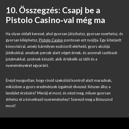
10. Összegzés: Csapj be a
Pistolo Casino‑val még ma
Ha olyan oldalt keresel, ahol gyorsan játszhatsz, gyorsan nyerhetsz, és
gyorsan kiléphetsz,
Pistolo Casino
pontosan ezt nyújtja. Egy kiterjedt
könyvtárral, amely bármilyen eszközről elérhető, gyors akciójú
játékokkal, amelyek percek alatt véget érnek, és azonnali cashback
jutalmakkal, azoknak készült, akik értékelik az időt és a
nyereményeket egyaránt.
Érezd nyugodtan, hogy rövid szekcióid kontroll alatt maradnak,
miközben a gyors eredmények izgalmát élvezed. Készen állsz a
lendület érzésére? Merülj el most, és nézd meg, milyen gyorsan
érhetsz el a következő nyereményhez! Szerezd meg a Bónuszod
most!