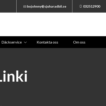
bojohnny@sjuharadbil.se
032512900
Däckservice
Kontakta oss
Om oss
Linki