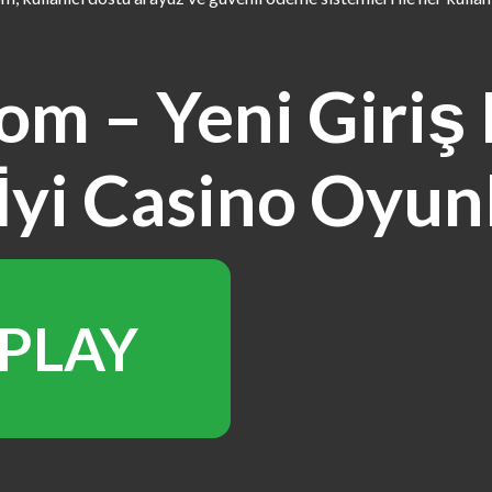
om – Yeni Giriş 
 İyi Casino Oyun
 PLAY