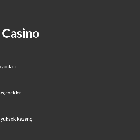
 Casino
oyunları
seçenekleri
e yüksek kazanç