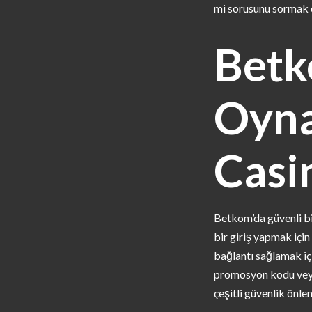
mi sorusunu sormak ön
Betk
Oyna
Casi
Betkom’da güvenli bir
bir giriş yapmak için
bağlantı sağlamak iç
promosyon kodu veya 
çeşitli güvenlik önle