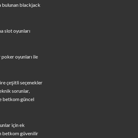
da bulunan blackjack
a slot oyunları
poker oyunları ile
re çeşitli seçenekler
eknik sorunlar,
 ve betkom güncel
nlar için ek
an betkom güvenilir