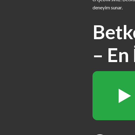
deneyim sunar.
Betk
– En
▶️