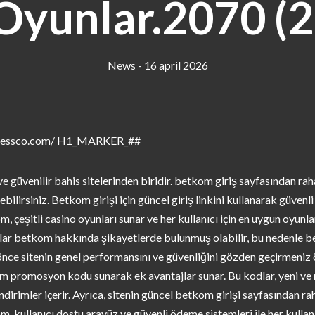
Oyunlar.2070 (2
News - 16 april 2026
llnessco.com/ H1_MARKER_##
 güvenilir bahis sitelerinden biridir.
betkom giriş
sayfasından raha
bilirsiniz. Betkom girişi için güncel giriş linkini kullanarak güvenli
m, çeşitli casino oyunları sunar ve her kullanıcı için en uygun oyunlar
ılar betkom hakkında şikayetlerde bulunmuş olabilir, bu nedenle b
ce sitenin genel performansını ve güvenliğini gözden geçirmeniz 
om promosyon kodu sunarak ek avantajlar sunar. Bu kodlar, yeni ve 
 indirimler içerir. Ayrıca, sitenin güncel betkom girişi sayfasından r
om, kullanıcı dostu arayüz ve güvenli ödeme sistemleri ile her kullan