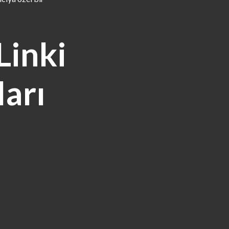
Linki
ları