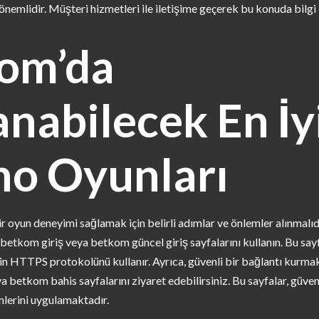
emlidir. Müşteri hizmetleri ile iletişime geçerek bu konuda bilgi e
om’da
nabilecek En İy
no Oyunları
 oyun deneyimi sağlamak için belirli adımlar ve önlemler alınmalıdır
 betkom giriş veya betkom güncel giriş sayfalarını kullanın. Bu sayf
in HTTPS protokolünü kullanır. Ayrıca, güvenli bir bağlantı kurma
betkom bahis sayfalarını ziyaret edebilirsiniz. Bu sayfalar, güvenl
mlerini uygulamaktadır.