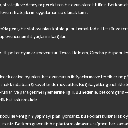
, stratejik ve deneyim gerektiren bir oyun olarak bilinir. Betkom’
 oyun stratejilerini uygulamanıza olanak tanır.
m’da geniş bir slot oyunları kataloğu bulunmaktadır. Her tür ve tem
tip oyuncunun ihtiyaçlarını karşılar.
itli poker oyunları mevcuttur. Texas Hold’em, Omaha gibi popüler 
cek casino oyunları, her oyuncunun ihtiyaçlarına ve tercihlerine gö
 hakkında bazı şikayetler de mevcuttur. Bu şikayetler genellikle t
orunları ve para çekme işlemlerine ilgili. Bu nedenle, betkom giriş
dikkatli olunmalıdır.
u ile yeni giriş yapmayı planlıyorsanız, bu kodları kullanarak oyu
ilirsiniz. Betkom güvenilir bir platform olmasına rağmen, her zam