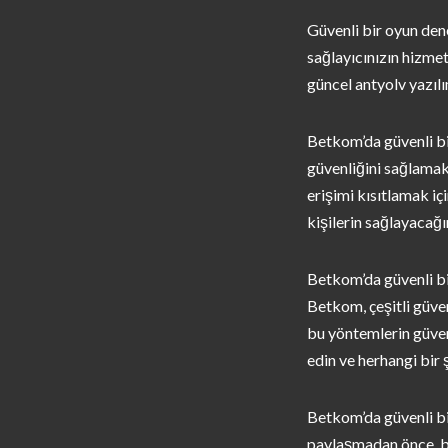
Güvenli bir oyun dene
sağlayıcınızın hizmet
güncel antyolv yazılı
Betkom’da güvenli bi
güvenliğini sağlamak 
erişimi kısıtlamak iç
kişilerin sağlayacağ
Betkom’da güvenli bi
Betkom, çeşitli güve
bu yöntemlerin güvenl
edin ve herhangi bir 
Betkom’da güvenli bi
paylaşmadan önce, bi