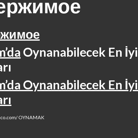
ержимое
ржимое
m’da
Oynanabilecek En İyi
rı
’da Oynanabilecek En İyi
rı
essco.com/ OYNAMAK