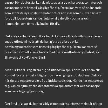
casino. För det första, kan du njuta av alla de olika spelautomater och
casinospel som finns tillgängliga för dig. Detta kan vara så spännande
som att testa nya spelautomater och casinospel som du inte har sett
förut till. Dessutom kan du njuta av alla de olika bonusar och
kampanjer som finns tillgängliga för dig.
Det andra anledningen till varför du kanske vill testa utländska casino
snabb utbetalning, är att du kan njuta av alla de olika
betalningsmetoder som finns tillgängliga för dig. Detta kan vara så
praktiskt som att kunna betala med din favoritbetalningsmetod, som
till exempel PayPal eller Skrill.
Men hur kan du registrera dig på utländska spelsidor? Det är enkelt!
För det första, är det viktigt att du har en giltig e-postadress. Detta är
när du ska registrera dig på utländska spelsidor. När du har registrerat
dig, kan du njuta av alla de fantastiska spelautomater och casinospel
som finns tillgängliga för dig.
Det är viktigt att du har en giltig e-postadress, eftersom det är när du