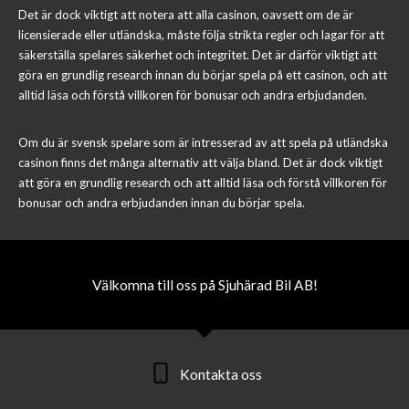
Det är dock viktigt att notera att alla casinon, oavsett om de är
licensierade eller utländska, måste följa strikta regler och lagar för att
säkerställa spelares säkerhet och integritet. Det är därför viktigt att
göra en grundlig research innan du börjar spela på ett casinon, och att
alltid läsa och förstå villkoren för bonusar och andra erbjudanden.
Om du är svensk spelare som är intresserad av att spela på utländska
casinon finns det många alternativ att välja bland. Det är dock viktigt
att göra en grundlig research och att alltid läsa och förstå villkoren för
bonusar och andra erbjudanden innan du börjar spela.
Välkomna till oss på Sjuhärad Bil AB!
Kontakta oss