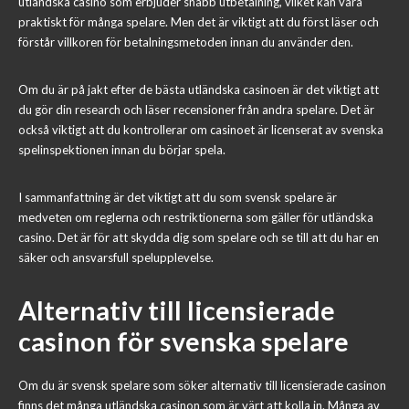
utländska casino som erbjuder snabb utbetalning, vilket kan vara
praktiskt för många spelare. Men det är viktigt att du först läser och
förstår villkoren för betalningsmetoden innan du använder den.
Om du är på jakt efter de bästa utländska casinoen är det viktigt att
du gör din research och läser recensioner från andra spelare. Det är
också viktigt att du kontrollerar om casinoet är licenserat av svenska
spelinspektionen innan du börjar spela.
I sammanfattning är det viktigt att du som svensk spelare är
medveten om reglerna och restriktionerna som gäller för utländska
casino. Det är för att skydda dig som spelare och se till att du har en
säker och ansvarsfull spelupplevelse.
Alternativ till licensierade
casinon för svenska spelare
Om du är svensk spelare som söker alternativ till licensierade casinon
finns det många utländska casinon som är värt att kolla in. Många av