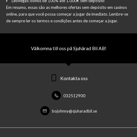
LeoVegas: bônus de 100% até 1.000€ sem depósito
Em resumo, essas são as melhores ofertas sem depósito em casinos
online, para que você possa começar a jogar de imediato. Lembre-se
de sempre ler os termos e condições antes de começar a jogar.
Välkomna till oss på Sjuhärad Bil AB!
Kontakta oss
032512900
bojohnny@sjuharadbil.se