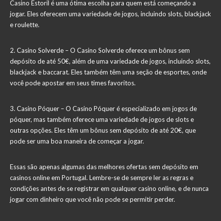
Casino Estoril é uma ótima escolha para quem está começando a
jogar. Eles oferecem uma variedade de jogos, incluindo slots, blackjack
e roulette.
2. Casino Solverde – O Casino Solverde oferece um bônus sem
depósito de até 50€, além de uma variedade de jogos, incluindo slots,
blackjack e baccarat. Eles também têm uma seção de esportes, onde
você pode apostar em seus times favoritos.
3. Casino Póquer – O Casino Póquer é especializado em jogos de
póquer, mas também oferece uma variedade de jogos de slots e
outras opções. Eles têm um bônus sem depósito de até 20€, que
pode ser uma boa maneira de começar a jogar.
Essas são apenas algumas das melhores ofertas sem depósito em
casinos online em Portugal. Lembre-se de sempre ler as regras e
condições antes de se registrar em qualquer casino online, e de nunca
jogar com dinheiro que você não pode se permitir perder.