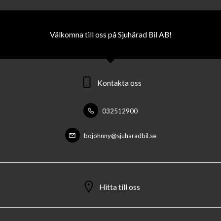
Välkomna till oss på Sjuhärad Bil AB!
Kontakta oss
032512900
bojohnny@sjuharadbil.se
Hitta till oss