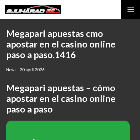
Megapari apuestas cmo
apostar en el casino online
paso a paso.1416
News - 20 april 2026
Megapari apuestas – cómo
apostar en el casino online
paso a paso