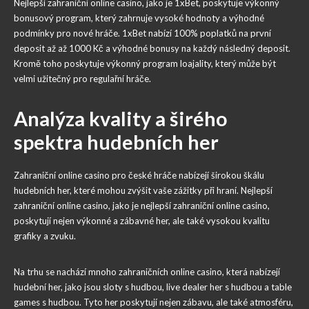
Nejlepší zahraniční online casino, jako je 1xBet, poskytuje výkonný
bonusový program, který zahrnuje vysoké hodnoty a výhodné
podmínky pro nové hráče. 1xBet nabízí 100% poplatků na první
deposit až až 1000 Kč a výhodné bonusy na každý následný deposit.
Kromě toho poskytuje výkonný program loajality, který může být
velmi užitečný pro regulařní hráče.
Analýza kvality a širého
spektra hudebních her
Zahraniční online casino pro české hráče nabízejí širokou škálu
hudebních her, které mohou zvýšit vaše zážitky při hraní. Nejlepší
zahraniční online casino, jako je nejlepší zahraniční online casino,
poskytují nejen výkonné a zábavné her, ale také vysokou kvalitu
grafiky a zvuku.
Na trhu se nachází mnoho zahraničních online casino, která nabízejí
hudební her, jako jsou sloty s hudbou, live dealer her s hudbou a table
games s hudbou. Tyto her poskytují nejen zábavu, ale také atmosféru,