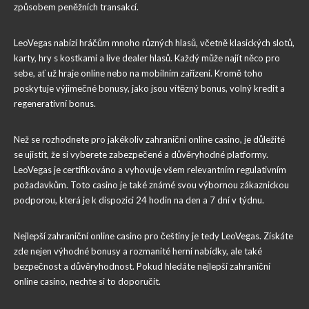
způsobem peněžních transakcí.
LeoVegas nabízí hráčům mnoho různých hlasů, včetně klasických slotů,
karty, hry s kostkami a live dealer hlasů. Každý může najít něco pro
sebe, ať už hraje online nebo na mobilním zařízení. Kromě toho
poskytuje výjimečné bonusy, jako jsou vítězný bonus, volný kredit a
regenerativní bonus.
Než se rozhodnete pro jakékoliv zahraniční online casino, je důležité
se ujistit, že si vyberete zabezpečené a důvěryhodné platformy.
LeoVegas je certifikováno a vyhovuje všem relevantním regulativním
požadavkům. Toto casino je také známé svou výbornou zákaznickou
podporou, která je k dispozici 24 hodin na den a 7 dní v týdnu.
Nejlepší zahraniční online casino pro češtiny je tedy LeoVegas. Získáte
zde nejen výhodné bonusy a rozmanité herní nabídky, ale také
bezpečnost a důvěryhodnost. Pokud hledáte nejlepší zahraniční
online casino, nechte si to doporučit.