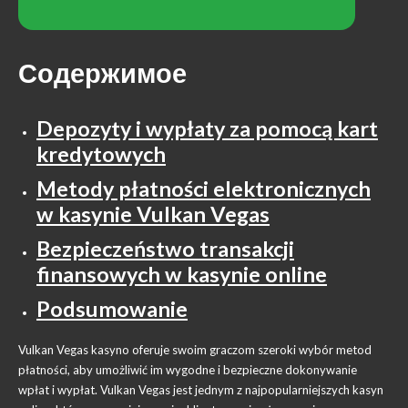
Содержимое
Depozyty i wypłaty za pomocą kart
kredytowych
Metody płatności elektronicznych
w kasynie Vulkan Vegas
Bezpieczeństwo transakcji
finansowych w kasynie online
Podsumowanie
Vulkan Vegas kasyno oferuje swoim graczom szeroki wybór metod
płatności, aby umożliwić im wygodne i bezpieczne dokonywanie
wpłat i wypłat. Vulkan Vegas jest jednym z najpopularniejszych kasyn