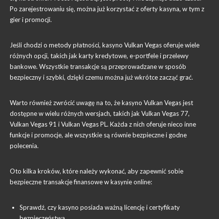
Po zarejestrowaniu się, można już korzystać z oferty kasyna, w tym z
gier i promocji.
Jeśli chodzi o metody płatności, kasyno Vulkan Vegas oferuje wiele
różnych opcji, takich jak karty kredytowe, e-portfele i przelewy
bankowe. Wszystkie transakcje są przeprowadzane w sposób
bezpieczny i szybki, dzięki czemu można już wkrótce zacząć grać.
Warto również zwrócić uwagę na to, że kasyno Vulkan Vegas jest
dostępne w wielu różnych wersjach, takich jak Vulkan Vegas 77,
Vulkan Vegas 91 i Vulkan Vegas PL. Każda z nich oferuje nieco inne
funkcje i promocje, ale wszystkie są równie bezpieczne i godne
polecenia.
Oto kilka kroków, które należy wykonać, aby zapewnić sobie
bezpieczne transakcje finansowe w kasynie online:
Sprawdź, czy kasyno posiada ważną licencję i certyfikaty
bezpieczeństwa