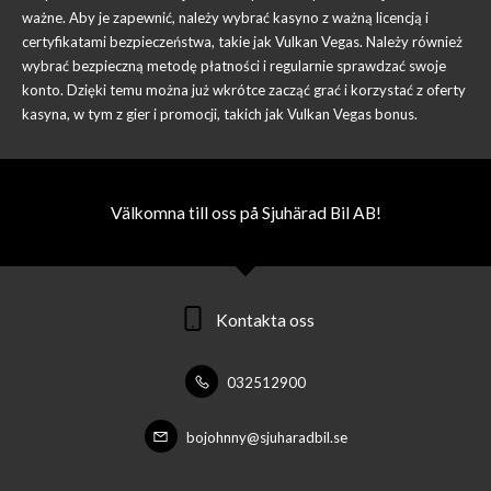
ważne. Aby je zapewnić, należy wybrać kasyno z ważną licencją i
certyfikatami bezpieczeństwa, takie jak Vulkan Vegas. Należy również
wybrać bezpieczną metodę płatności i regularnie sprawdzać swoje
konto. Dzięki temu można już wkrótce zacząć grać i korzystać z oferty
kasyna, w tym z gier i promocji, takich jak Vulkan Vegas bonus.
Välkomna till oss på Sjuhärad Bil AB!
Kontakta oss
032512900
bojohnny@sjuharadbil.se