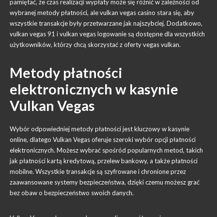
pamiętać, że czas realizacji wypłaty może się różnić w zależności od
wybranej metody płatności, ale vulkan vegas casino stara się, aby
wszystkie transakcje były przetwarzane jak najszybciej. Dodatkowo,
vulkan vegas 91 i vulkan vegas logowanie są dostępne dla wszystkich
użytkowników, którzy chcą skorzystać z oferty vegas vulkan.
Metody płatności
elektronicznych w kasynie
Vulkan Vegas
Wybór odpowiedniej metody płatności jest kluczowy w kasynie
online, dlatego Vulkan Vegas oferuje szeroki wybór opcji płatności
elektronicznych. Możesz wybrać spośród popularnych metod, takich
jak płatności kartą kredytową, przelew bankowy, a także płatności
mobilne. Wszystkie transakcje są szyfrowane i chronione przez
zaawansowane systemy bezpieczeństwa, dzięki czemu możesz grać
bez obaw o bezpieczeństwo swoich danych.