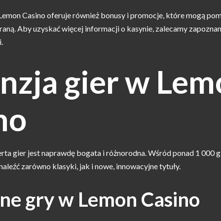
Lemon Casino oferuje również bonusy i promocje, które mogą po
aną. Aby uzyskać więcej informacji o kasynie, zalecamy zapoznani
.
nzja gier w Lem
no
ta gier jest naprawdę bogata i różnorodna. Wśród ponad 1 000 gi
leźć zarówno klasyki, jak i nowe, innowacyjne tytuły.
ne gry w Lemon Casino