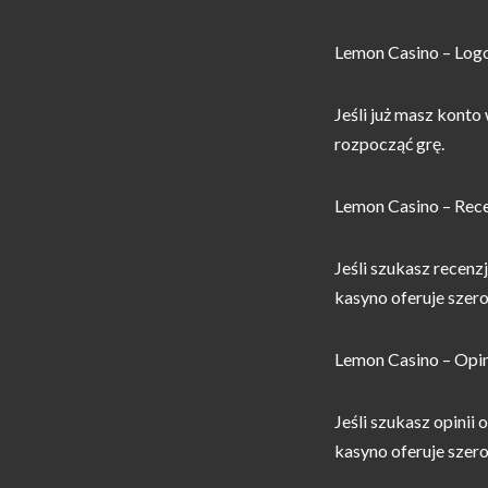
Lemon Casino – Log
Jeśli już masz kont
rozpocząć grę.
Lemon Casino – Rec
Jeśli szukasz recenz
kasyno oferuje szero
Lemon Casino – Opi
Jeśli szukasz opinii
kasyno oferuje szero