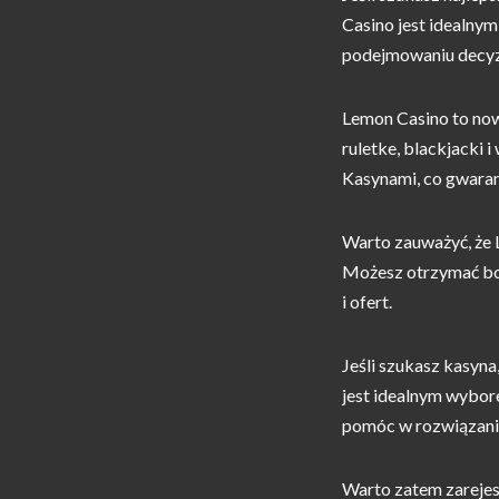
Casino jest idealny
podejmowaniu decyz
Lemon Casino to nowo
ruletke, blackjacki 
Kasynami, co gwaran
Warto zauważyć, że L
Możesz otrzymać bon
i ofert.
Jeśli szukasz kasyna
jest idealnym wybore
pomóc w rozwiązani
Warto zatem zarejest