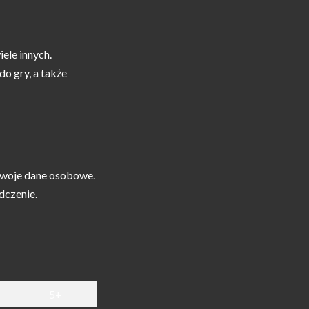
iele innych.
o gry, a także
 swoje dane osobowe.
dczenie.
5+