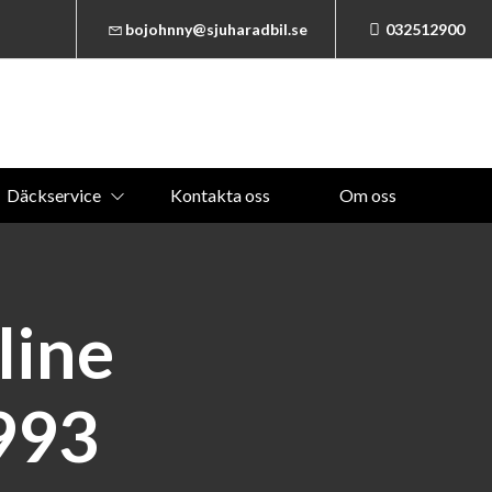
bojohnny@sjuharadbil.se
032512900
Däckservice
Kontakta oss
Om oss
line
993