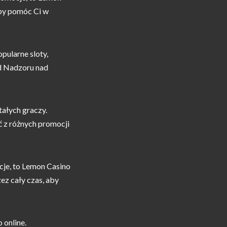
aby pomóc Ci w
pularne sloty,
ąd Nadzoru nad
tałych graczy.
 z różnych promocji
cje, to Lemon Casino
ez cały czas, aby
 online.