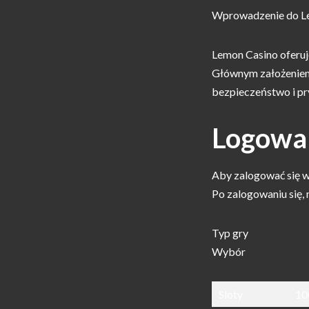
Wprowadzenie do L
Lemon Casino oferuje 
Głównym założeniem 
bezpieczeństwo i pr
Logowa
Aby zalogować się w
Po zalogowaniu się,
Typ gry
Wybór
Sloty
10