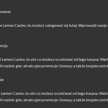
owanie
o w Lemon Casino, to możesz zalogować się tutaj. Wprowadź swoje
enzja
ji Lemon Casino, to oto co możesz oczekiwać od tego kasyna. War
ki wybór gier, atrakcyjne promocje i bonusy, a także bezpieczeńst
nie
 o Lemon Casino, to oto co możesz oczekiwać od tego kasyna. Wart
ki wybór gier, atrakcyjne promocje i bonusy, a także bezpieczeńst