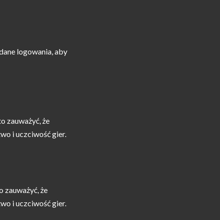
 dane logowania, aby
to zauważyć, że
wo i uczciwość gier.
o zauważyć, że
wo i uczciwość gier.