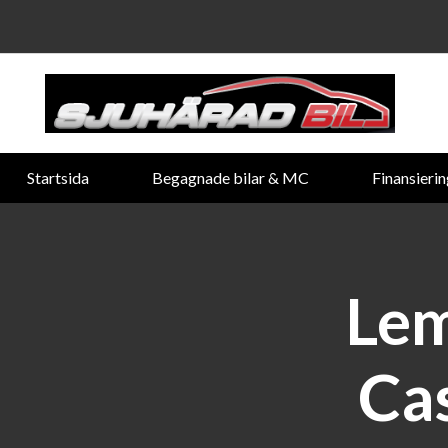
Startsida
Begagnade bilar & MC
Finansieri
Lem
Ca