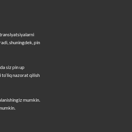
translyatsiyalarni
radi, shuningdek, pin
da siz pin up
 to‘liq nazorat qilish
alanishingiz mumkin.
 mumkin.