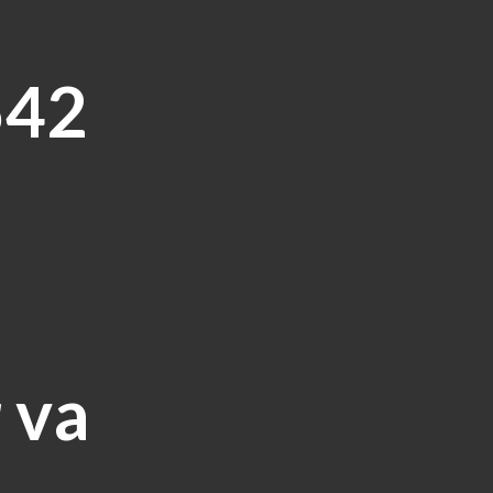
542
r va