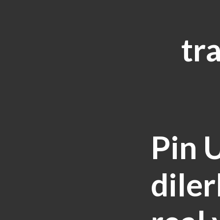
tr
Pin U
diler