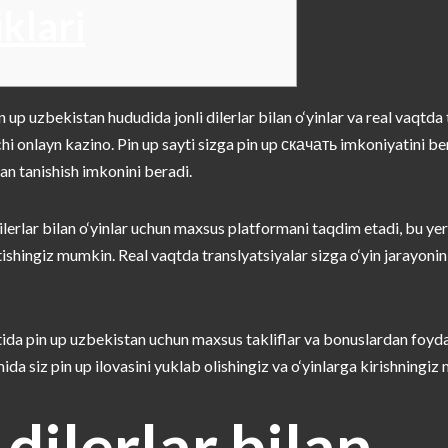
iklari
 up uzbekistan hududida jonli dilerlar bilan o‘yinlar va real vaqtda 
chi onlayn kazino. Pin up sayti sizga pin up скачать imkoniyatini be
lan tanishish imkonini beradi.
ilerlar bilan o‘yinlar uchun maxsus platformani taqdim etadi, bu yer
tishingiz mumkin. Real vaqtda translyatsiyalar sizga o‘yin jarayonini
ytida pin up uzbekistan uchun maxsus takliflar va bonuslardan foyd
ida siz pin up ilovasini yuklab olishingiz va o‘yinlarga kirishningiz
 dilerlar bilan