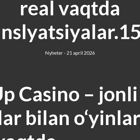
real vaqtda
anslyatsiyalar.1
Nyheter - 21 april 2026
p Casino – jonli
lar bilan o‘yinla