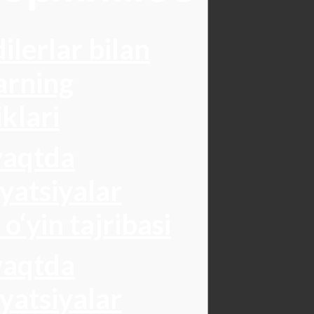
dilerlar bilan
larning
iklari
vaqtda
lyatsiyalar
 o‘yin tajribasi
vaqtda
lyatsiyalar