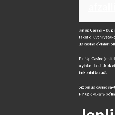
afzall
pin up
Casino – bu pin
taklif qiluvchi yetak
up casino o‘yinlari bi
Pin Up Casino jonli d
o‘yinlarida ishtirok e
imkonini beradi.
Siz pin up casino sa
Pin up скачать bo‘lim
Jonli