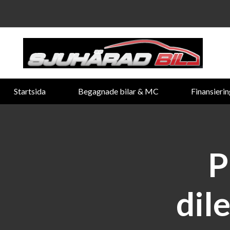
Startsida
Begagnade bilar & MC
Finansieri
P
dile