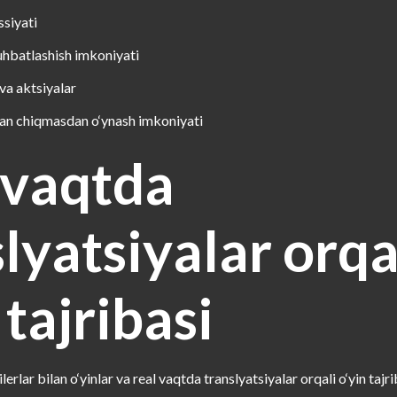
ssiyati
uhbatlashish imkoniyati
va aktsiyalar
idan chiqmasdan o‘ynash imkoniyati
 vaqtda
lyatsiyalar orqa
 tajribasi
lerlar bilan o‘yinlar va real vaqtda translyatsiyalar orqali o‘yin taj