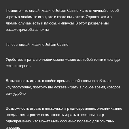
Помните, что онлайн-казино Jetton Casino – это отличный способ
играть в любимые игры, где и когда вы хотите. Однако, как и в
любом случае, есть и плюсы, и минусы. В этом разделе мы
рассмотрим оба аспекты.
Плюсы онлайн-казино Jetton Casino:
Удобство: играть в онлайн-казино можно из любой точки мира, где
есть интернет.
Возможность играть в любое время: онлайн-казино работает
круглосуточно, поэтому вы можете играть в любое время, которое
вам удобно.
Возможность играть в несколько игр одновременно: онлайн-казино
предлагает игрокам возможность играть в несколько игр
одновременно, что может быть особенно полезно для опытных
игроков.