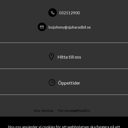
032512900
bojohnny@sjuharadbil.se
Hitta till oss
Öppettider
Visa sitemap
Personuppgiftspolicy
© 2026 Sjuhärad Bil AB. All rights reserved.
Hos oss använder vi cookies för att webbplatsen ska fungera på ett