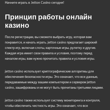
Начните играть в Jetton Casino сегодня!
Принцип работы онлайн
казино
После регистрации, вы сможете выбрать игру, которая вам
понравится, и начать играть. jetton casino предлагает широкий
спектр игр, включая слоты, карточные игры, рулетку и другие.
Каждая игра имеет свои правила и условия, поэтому перед
началом игры, вам нужно прочитать правила и условия игры.
jetton casino использует криптографические алгоритмы для
обеспечения безопасности игры. Это означает, что все данные,
передаваемые между вашим компьютером и сервером jetton
casino, зашифрованы и не могут быть прочитаны третьими лицами.
jetton casino также использует систему мониторинга и контроля,
чтобы обеспечить честность игры. Это означает, что все