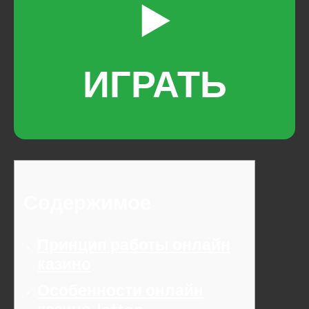
▶️
ИГРАТЬ
Содержимое
Принцип работы онлайн
казино
Особенности онлайн