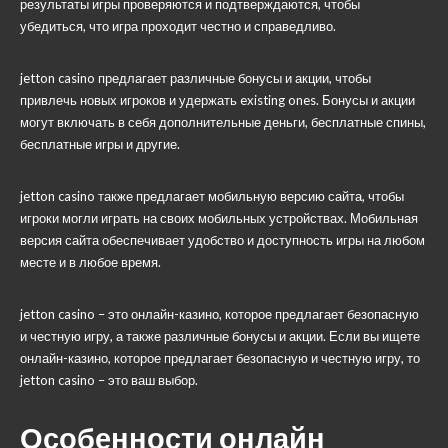
результаты игры проверяются и подтверждаются, чтобы
убедиться, что игра проходит честно и справедливо.
jetton casino предлагает различные бонусы и акции, чтобы
привлечь новых игроков и удержать existing ones. Бонусы и акции
могут включать в себя дополнительные деньги, бесплатные спины,
бесплатные игры и другие.
jetton casino также предлагает мобильную версию сайта, чтобы
игроки могли играть на своих мобильных устройствах. Мобильная
версия сайта обеспечивает удобство и доступность игры на любом
месте и в любое время.
jetton casino – это онлайн-казино, которое предлагает безопасную
и честную игру, а также различные бонусы и акции. Если вы ищете
онлайн-казино, которое предлагает безопасную и честную игру, то
jetton casino – это ваш выбор.
Особенности онлайн