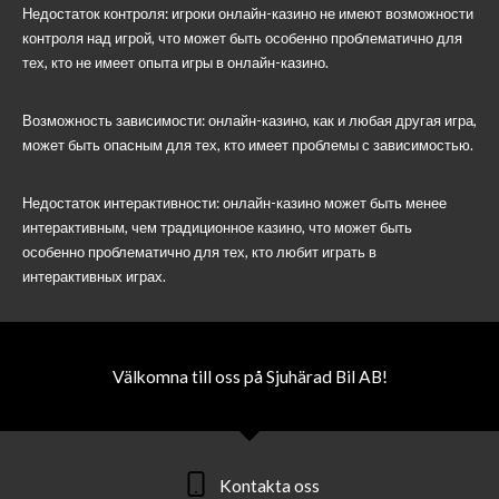
Недостаток контроля: игроки онлайн-казино не имеют возможности
контроля над игрой, что может быть особенно проблематично для
тех, кто не имеет опыта игры в онлайн-казино.
Возможность зависимости: онлайн-казино, как и любая другая игра,
может быть опасным для тех, кто имеет проблемы с зависимостью.
Недостаток интерактивности: онлайн-казино может быть менее
интерактивным, чем традиционное казино, что может быть
особенно проблематично для тех, кто любит играть в
интерактивных играх.
Välkomna till oss på Sjuhärad Bil AB!
Kontakta oss