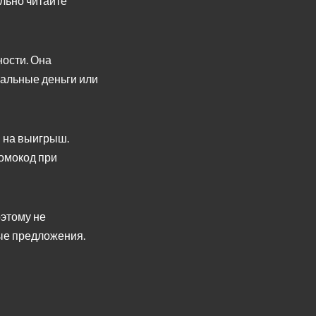
ельно читайте
ности. Она
еальные деньги или
ы на выигрыш.
ромокод при
оэтому не
ные предложения.