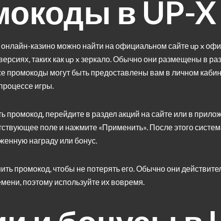
мокоды в UP-X
онлайн-казино можно найти на официальном сайте up x оф
версиях, таких как up x зеркало. Обычно они размещены в ра
е промокоды могут быть предоставлены вам в личном кабин
процессе игры.
ь промокод, перейдите в раздел акций на сайте или в прило
тствующее поле и нажмите «Применить». После этого систем
женную награду или бонус.
ить промокод, чтобы не потерять его. Обычно они действите
мени, поэтому используйте их вовремя.