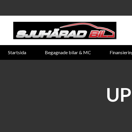
Startsida
Begagnade bilar & MC
Finansieri
UP