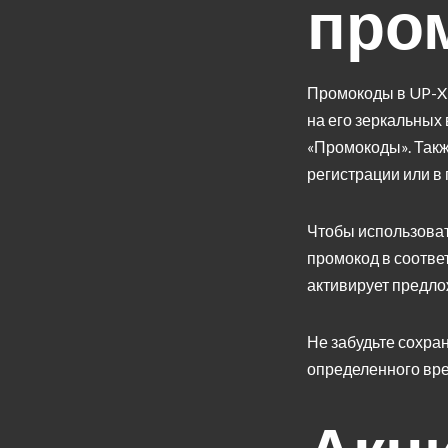
про
Промокоды в UP-X 
на его зеркальных 
«Промокоды». Такж
регистрации или в 
Чтобы использоват
промокод в соотве
активирует предло
Не забудьте сохран
определенного вре