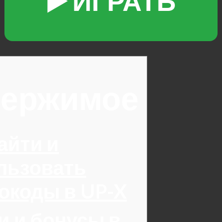
▶️ ИГРАТЬ
ержимое
айти и
льзовать
окоды в UP-X
и и бонусы в