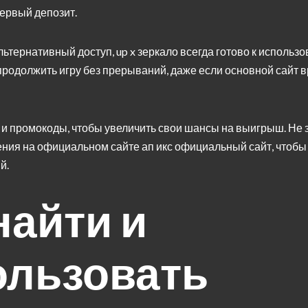
первый депозит.
альтернативный доступ, up x зеркало всегда готово к использ
родолжить игру без прерываний, даже если основной сайт 
 и промокоды, чтобы увеличить свои шансы на выигрыш. Не
ния на официальном сайте ап икс официальный сайт, чтобы 
й.
найти и
ользовать