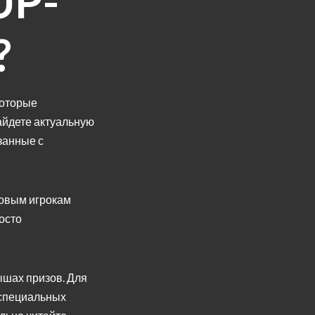
UP-
?
которые
айдете актуальную
занные с
новым игрокам
осто
ышах призов. Для
 специальных