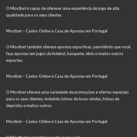
O Mostbet é capaz de oferecer uma experiência de jogo de alta
qualidade para os seus clientes.
Mostbet – Casino Online e Casa de Apostas em Portugal
O Mostbet também oferece apostas esportivas, permitindo que você
faça apostas em jogos de futebol, basquete, tênis e muitos outros
esportes.
Mostbet – Casino Online e Casa de Apostas em Portugal
O Mostbet oferece uma variedade de promoções e ofertas especiais
para os seus clientes, incluindo bônus de boas-vindas, bônus de
depósito e muitos outros.
Mostbet – Casino Online e Casa de Apostas em Portugal