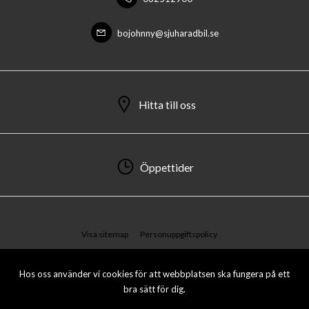
bojohnny@sjuharadbil.se
Hitta till oss
Öppettider
Visa sitemap
Personuppgiftspolicy
© 2026 Sjuhärad Bil AB. All rights reserved.
Hos oss använder vi cookies för att webbplatsen ska fungera på ett
bra sätt för dig.