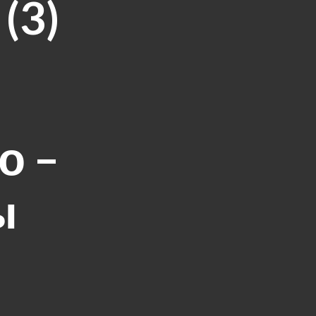
(3)
о –
ы