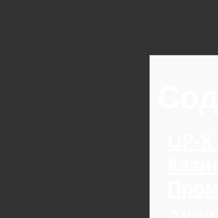
Сод
UP-X
Кази
Пром
Акци