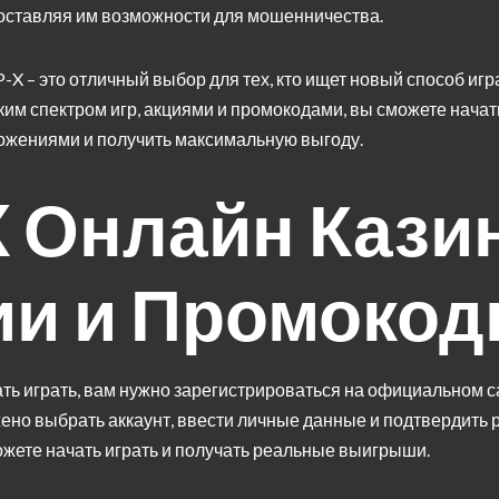
 оставляя им возможности для мошенничества.
-X – это отличный выбор для тех, кто ищет новый способ игр
ким спектром игр, акциями и промокодами, вы сможете начать
жениями и получить максимальную выгоду.
 Онлайн Кази
ии и Промоко
ть играть, вам нужно зарегистрироваться на официальном са
ено выбрать аккаунт, ввести личные данные и подтвердить 
ожете начать играть и получать реальные выигрыши.