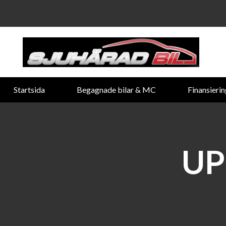
Startsida
Begagnade bilar & MC
Finansieri
UP