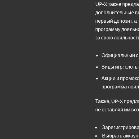
UP-X также предла
дополнительные вы
первый депозит, а 
программу лояльно
за свою лояльность
Официальный са
Виды игр: слоты
Акции и промоко
программа лоял
Также, UP-X предла
не оставляя им во
Зарегистрирова
Выбрать аккаун