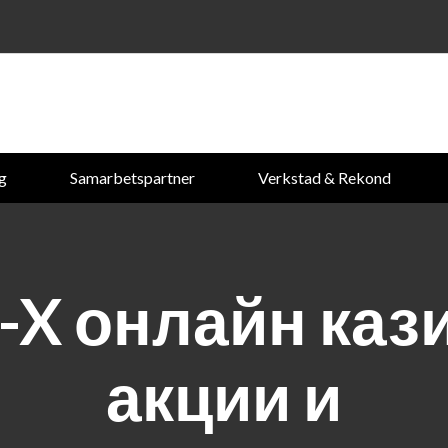
ng
Samarbetspartner
Verkstad & Rekond
-X онлайн каз
акции и