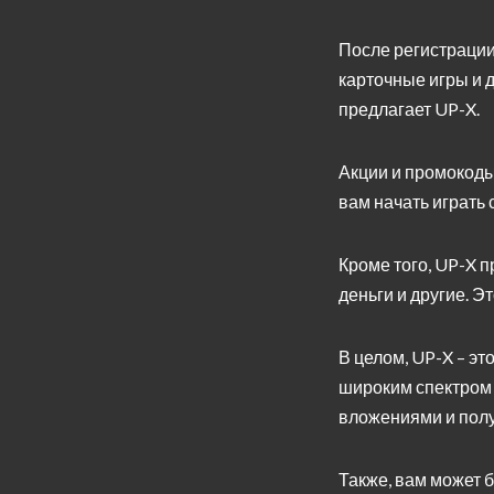
После регистрации,
карточные игры и д
предлагает UP-X.
Акции и промокоды 
вам начать играть
Кроме того, UP-X 
деньги и другие. Э
В целом, UP-X – эт
широким спектром 
вложениями и полу
Также, вам может 