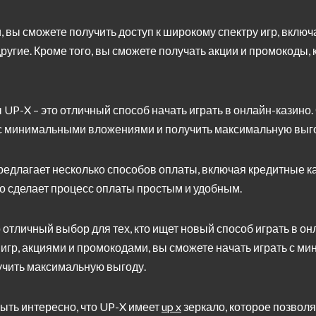
 вы сможете получить доступ к широкому спектру игр, включ
ругие. Кроме того, вы сможете получать акции и промокоды,
UP-X – это отличный способ начать играть в онлайн-казино.
 с минимальными вложениями и получить максимальную выг
предлагает несколько способов оплаты, включая кредитные к
то сделает процесс оплаты простым и удобным.
о отличный выбор для тех, кто ищет новый способ играть в он
игр, акциями и промокодами, вы сможете начать играть с 
чить максимальную выгоду.
быть интересно, что UP-X имеет
up x
зеркало, которое позволя