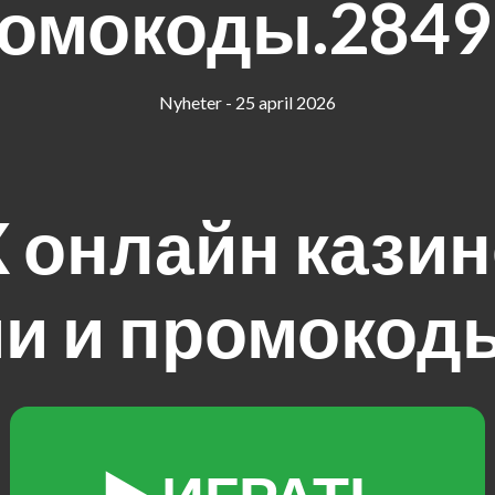
омокоды.2849 
Nyheter - 25 april 2026
 онлайн казин
ии и промокод