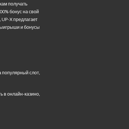
кам получать
00% бонус на свой
, UP-X предлагает
выигрыши и бонусы
а популярный слот,
ть в онлайн-казино,