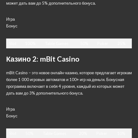
может дать вам до 5% дополнительного бонуса.
Игра
Бонус
Slot
100%
Table Games
50%
Poker
25%
Казино 2: mBit Casino
mBit Casino – это новое онлайн-казино, которое предлагает игрокам
более 1 000 игровых автоматов и 100+ игр на деньги. Бонусная
программа включает в себя 4 уровня, каждый из которых может
дать вам до 3% дополнительного бонуса.
Игра
Бонус
Slot
50%
Table Games
20%
Poker
10%