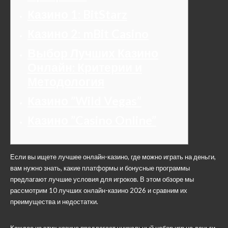
Казино 1: BitStarz
Казино 2: mBit Casino
Выбор Лучших Казино
Онлайн: Критерии и
Методология
Казино ”Wild Vegas”
Казино ”Casino Online”
Если вы ищете лучшее онлайн-казино, где можно играть на деньги,
вам нужно знать, какие платформы и бонусные программы
предлагают лучшие условия для игроков. В этом обзоре мы
рассмотрим 10 лучших онлайн-казино 2026 и сравним их
преимущества и недостатки.