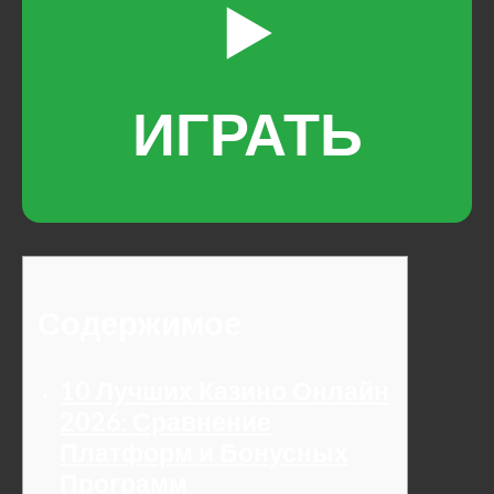
▶️
ИГРАТЬ
Содержимое
10 Лучших Казино Онлайн
2026: Сравнение
Платформ и Бонусных
Программ