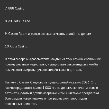
7. 888 Casino
8. All Slots Casino
9. Casino Room
игровые автоматы играть онлайн на деньги
10. Guts Casino
В этом обзоре мы рассмотрим каждый из этих казино, сравним их
преимущества и недостатки, и дадим вам рекомендации, чтобы
помочь вам выбрать лучшее онлайн-казино для вас.
Начнем с Casino X, одного из лучших онлайн-казино 2026. Это
казино предлагает более 1 000 игр на деньги, включая игровые
автоматы, слоты и другие азартные игры. Они также предлагают
бонусы для новых игроков и программу лояльности для
постоянных клиентов.