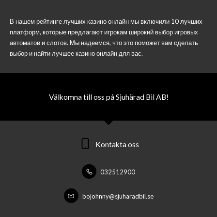
В нашем рейтинге лучших казино онлайн мы включили 10 лучших
платформ, которые предлагают игрокам широкий выбор игровых
автоматов и слотов. Мы надеемся, что это поможет вам сделать
выбор и найти лучшее казино онлайн для вас.
Välkomna till oss på Sjuhärad Bil AB!
Kontakta oss
032512900
bojohnny@sjuharadbil.se