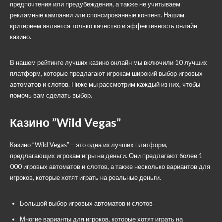
предпочтения или предубеждения, а также не учитываем
рекламные кампании или спонсированные контент. Нашим
критерием является только качество и эффективность онлайн-
казино.
В нашем рейтинге лучших казино онлайн мы включили 10 лучших
платформ, которые предлагают игрокам широкий выбор игровых
автоматов и слотов. Ниже мы рассмотрим каждый из них, чтобы
помочь вам сделать выбор.
Казино ”Wild Vegas”
Казино ”Wild Vegas” – это одна из лучших платформ,
предлагающих игрокам игры на деньги. Они предлагают более 1
000 игровых автоматов и слотов, а также несколько вариантов для
игроков, которые хотят играть на реальные деньги.
Большой выбор игровых автоматов и слотов
Многие варианты для игроков, которые хотят играть на