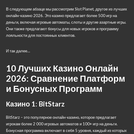
В следующем абзаце мы рассмотрим Slot Planet, другое из лучших
онлайн-казино 2026. Это казино предлагает более 500 игр на
деньги, включая игровые автоматы, слоты и другие азартные игры.
Они также предлагают бонусы для новых игроков и программу
лояльности для постоянных клиентов.
И так далее…
10 Лучших Казино Онлайн
2026: Сравнение Платформ
и Бонусных Программ
Казино 1: BitStarz
BitStarz – это популярное онлайн-казино, которое предлагает
игрокам более 2 000 игровых автоматов и 100+ игр на деньги.
Бонусная программа включает в себя 5 уровня, каждый из которых