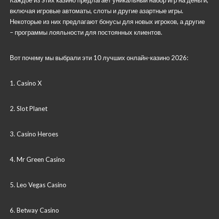
Каждое из этих казино предлагает уникальный набор игр на деньги,
включая игровые автоматы, слоты и другие азартные игры.
Некоторые из них предлагают бонусы для новых игроков, а другие
– программы лояльности для постоянных клиентов.
Вот почему мы выбрали эти 10 лучших онлайн-казино 2026:
1. Casino X
2. Slot Planet
3. Casino Heroes
4. Mr Green Casino
5. Leo Vegas Casino
6. Betway Casino