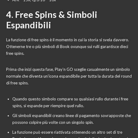
4. Free Spins & Simboli
Espandibili
La funzione di free spins è il momento in cui la storia si svela davvero.
Ottenerne tre o più simboli di Book ovunque sui rulli garantisce dieci
free spins.
Prima che inizi questa fase, Play’n GO sceglie casualmente un simbolo
normale che diventa un’icona espandibile per tutta la durata del round
di free spins.
Quando questo simbolo compare su qualsiasi rullo durante i free
spins, si espande per riempire quel rullo.
Gli simboli espandibili creano linee di pagamento sovrapposte che
possono colpire più volte con un singolo spin.
La funzione può essere riattivata ottenendo un altro set di tre