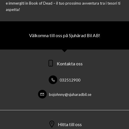
e immergiti in Book of Dead – il tuo prossimo avventura tra i tesori ti
aspetta!
Välkomna till oss på Sjuhärad Bil AB!
Kontakta oss
032512900
bojohnny@sjuharadbil.se
Hitta till oss