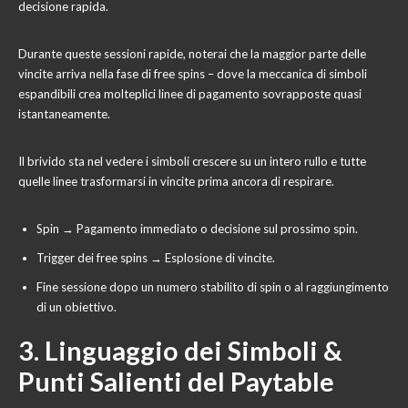
decisione rapida.
Durante queste sessioni rapide, noterai che la maggior parte delle
vincite arriva nella fase di free spins – dove la meccanica di simboli
espandibili crea molteplici linee di pagamento sovrapposte quasi
istantaneamente.
Il brivido sta nel vedere i simboli crescere su un intero rullo e tutte
quelle linee trasformarsi in vincite prima ancora di respirare.
Spin → Pagamento immediato o decisione sul prossimo spin.
Trigger dei free spins → Esplosione di vincite.
Fine sessione dopo un numero stabilito di spin o al raggiungimento
di un obiettivo.
3. Linguaggio dei Simboli &
Punti Salienti del Paytable