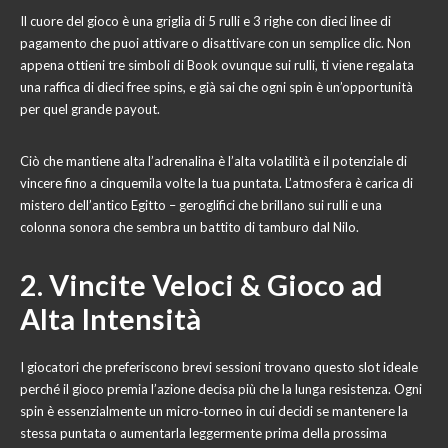
Il cuore del gioco è una griglia di 5 rulli e 3 righe con dieci linee di
pagamento che puoi attivare o disattivare con un semplice clic. Non
appena ottieni tre simboli di Book ovunque sui rulli, ti viene regalata
una raffica di dieci free spins, e già sai che ogni spin è un’opportunità
per quel grande payout.
Ciò che mantiene alta l’adrenalina è l’alta volatilità e il potenziale di
vincere fino a cinquemila volte la tua puntata. L’atmosfera è carica di
mistero dell’antico Egitto – geroglifici che brillano sui rulli e una
colonna sonora che sembra un battito di tamburo dal Nilo.
2. Vincite Veloci & Gioco ad
Alta Intensità
I giocatori che preferiscono brevi sessioni trovano questo slot ideale
perché il gioco premia l’azione decisa più che la lunga resistenza. Ogni
spin è essenzialmente un micro‑torneo in cui decidi se mantenere la
stessa puntata o aumentarla leggermente prima della prossima