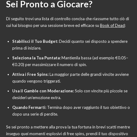
Sei Pronto a Giocare?
Di seguito trovi una lista di controllo concisa che riassume tutto ciò di
cui hai bisogno per una sessione breve ed efficace su
Book of Dead
:
Stabilisci il Tuo Budget:
Decidi quanto sei disposto a spendere
prima di iniziare.
Seleziona la Tua Puntata:
Mantienila bassa (ad esempio €0.05–
€0.20) per massimizzare il numero di spin.
Attiva i Free Spins:
La maggior parte delle grandi vincite avviene
quando vengono triggerati.
Usa il Gamble con Moderazione:
Solo con vincite più piccole se
desideri un’emozione extra.
Quando Fermarti:
Termina dopo aver raggiunto il tuo obiettivo o
dopo una serie di perdite.
Se sei pronto a mettere alla prova la tua fortuna in brevi scatti mentre
inseguo quei momenti esplosivi di free spins, prendi il tuo dispositivo