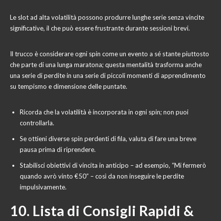
Le slot ad alta volatilità possono produrre lunghe serie senza vincite
significative, il che può essere frustrante durante sessioni brevi.
Il trucco è considerare ogni spin come un evento a sé stante piuttosto
che parte di una lunga maratona; questa mentalità trasforma anche
una serie di perdite in una serie di piccoli momenti di apprendimento
su tempismo e dimensione delle puntate.
Ricorda che la volatilità è incorporata in ogni spin; non puoi
controllarla.
Se ottieni diverse spin perdenti di fila, valuta di fare una breve
pausa prima di riprendere.
Stabilisci obiettivi di vincita in anticipo – ad esempio, “Mi fermerò
quando avrò vinto €50” – così da non inseguire le perdite
impulsivamente.
10. Lista di Consigli Rapidi &