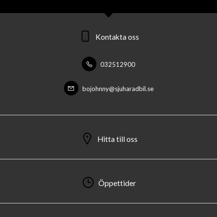
Kontakta oss
032512900
bojohnny@sjuharadbil.se
Hitta till oss
Öppettider