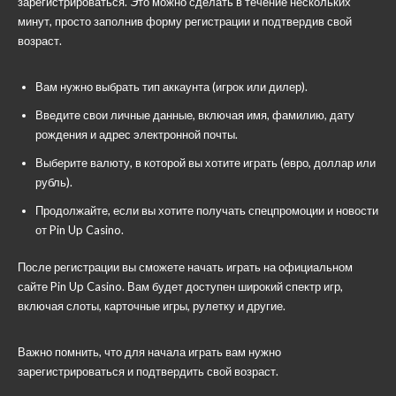
зарегистрироваться. Это можно сделать в течение нескольких
минут, просто заполнив форму регистрации и подтвердив свой
возраст.
Вам нужно выбрать тип аккаунта (игрок или дилер).
Введите свои личные данные, включая имя, фамилию, дату
рождения и адрес электронной почты.
Выберите валюту, в которой вы хотите играть (евро, доллар или
рубль).
Продолжайте, если вы хотите получать спецпромоции и новости
от Pin Up Casino.
После регистрации вы сможете начать играть на официальном
сайте Pin Up Casino. Вам будет доступен широкий спектр игр,
включая слоты, карточные игры, рулетку и другие.
Важно помнить, что для начала играть вам нужно
зарегистрироваться и подтвердить свой возраст.