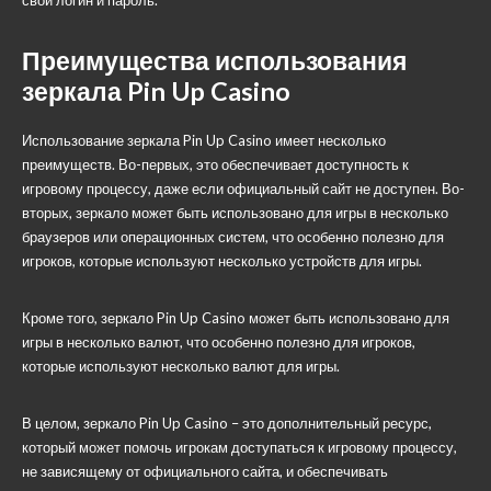
свои логин и пароль.
Преимущества использования
зеркала Pin Up Casino
Использование зеркала Pin Up Casino имеет несколько
преимуществ. Во-первых, это обеспечивает доступность к
игровому процессу, даже если официальный сайт не доступен. Во-
вторых, зеркало может быть использовано для игры в несколько
браузеров или операционных систем, что особенно полезно для
игроков, которые используют несколько устройств для игры.
Кроме того, зеркало Pin Up Casino может быть использовано для
игры в несколько валют, что особенно полезно для игроков,
которые используют несколько валют для игры.
В целом, зеркало Pin Up Casino – это дополнительный ресурс,
который может помочь игрокам доступаться к игровому процессу,
не зависящему от официального сайта, и обеспечивать