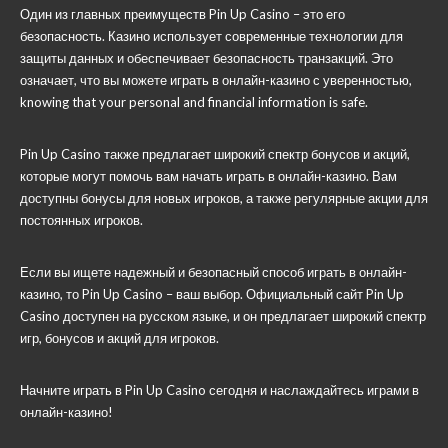
Один из главных преимуществ Pin Up Casino – это его
безопасность. Казино использует современные технологии для
защиты данных и обеспечивает безопасность транзакций. Это
означает, что вы можете играть в онлайн-казино с уверенностью,
knowing that your personal and financial information is safe.
Pin Up Casino также предлагает широкий спектр бонусов и акций,
которые могут помочь вам начать играть в онлайн-казино. Вам
доступны бонусы для новых игроков, а также регулярные акции для
постоянных игроков.
Если вы ищете надежный и безопасный способ играть в онлайн-
казино, то Pin Up Casino – ваш выбор. Официальный сайт Pin Up
Casino доступен на русском языке, и он предлагает широкий спектр
игр, бонусов и акций для игроков.
Начните играть в Pin Up Casino сегодня и наслаждайтесь играми в
онлайн-казино!