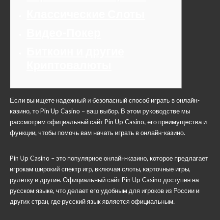
Классические Слоты
Видео-Покер
Биткоин и другие
Криптовалюты
Если вы ищете надежный и безопасный способ играть в онлайн-
казино, то Pin Up Casino – ваш выбор. В этом руководстве мы
рассмотрим официальный сайт Pin Up Casino, его преимущества и
функции, чтобы помочь вам начать играть в онлайн-казино.
Pin Up Casino – это популярное онлайн-казино, которое предлагает
игрокам широкий спектр игр, включая слоты, карточные игры,
рулетку и другие. Официальный сайт Pin Up Casino доступен на
русском языке, что делает его удобным для игроков из России и
других стран, где русский язык является официальным.