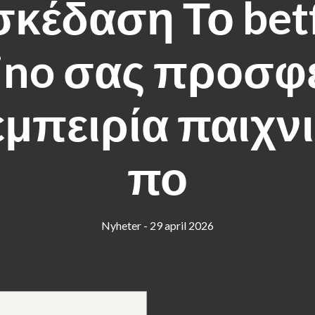
σκέδαση Το betf
ino σας προσφ
εμπειρία παιχν
πο
Nyheter - 29 april 2026