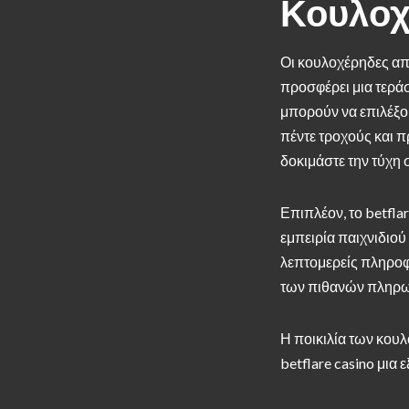
Κουλοχ
Οι κουλοχέρηδες απο
προσφέρει μια τεράσ
μπορούν να επιλέξο
πέντε τροχούς και π
δοκιμάστε την τύχη 
Επιπλέον, το betfla
εμπειρία παιχνιδιού
λεπτομερείς πληροφ
των πιθανών πληρ
Η ποικιλία των κουλ
betflare casino μια