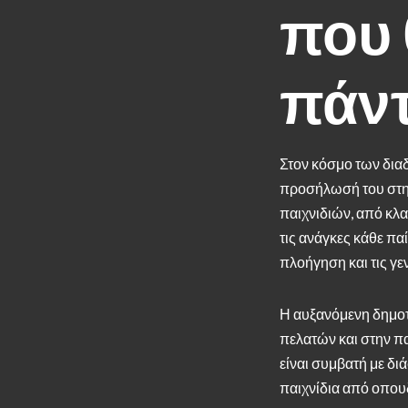
που 
πάντ
Στον κόσμο των διαδ
προσήλωσή του στην
παιχνιδιών, από κλασ
τις ανάγκες κάθε πα
πλοήγηση και τις γ
Η αυξανόμενη δημοτι
πελατών και στην π
είναι συμβατή με δ
παιχνίδια από οπου