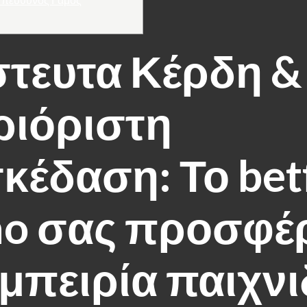
τευτα Κέρδη &
ριόριστη
κέδαση: Το bet
no σας προσφέ
εμπειρία παιχνι