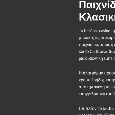
Παιχνί
Κλασικ
Το betflare casino 
μπλακτζακ, μπακαρά
παιχνιδιού, όπως η 
και το Caribbean St
μια αυθεντική εμπειρ
Η πλατφόρμα προσφέ
κρουπιέρηδες, επιτ
από την άνεση του σ
επαγγελματικά στούν
Επιπλέον, το betfla