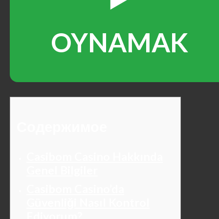
OYNAMAK
Содержимое
Casibom Casino Hakkında
Genel Bilgiler
Casibom Casino’da
Güvenliği Nasıl Kontrol
Ediyorum?