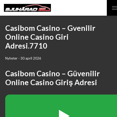
Casibom Casino – Gvenilir
Online Casino Giri
Adresi.7710
Nyheter - 30 april 2026
Casibom Casino – Güvenilir
Online Casino Giriş Adresi
▶️