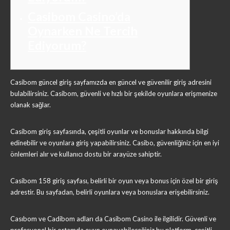
Casibom Casino’da
Oynarken Ne Tercih
Ediyorum?
Casibom güncel giriş sayfamızda en güncel ve güvenilir giriş adresini
bulabilirsiniz. Casibom, güvenli ve hızlı bir şekilde oyunlara erişmenize
olanak sağlar.
Casibom giriş sayfasında, çeşitli oyunlar ve bonuslar hakkında bilgi
edinebilir ve oyunlara giriş yapabilirsiniz. Casibo, güvenliğiniz için en iyi
önlemleri alır ve kullanıcı dostu bir arayüze sahiptir.
Casibom 158 giriş sayfası, belirli bir oyun veya bonus için özel bir giriş
adrestir. Bu sayfadan, belirli oyunlara veya bonuslara erişebilirsiniz.
Casıbom ve Cadibom adları da Casibom Casino ile ilgilidir. Güvenli ve