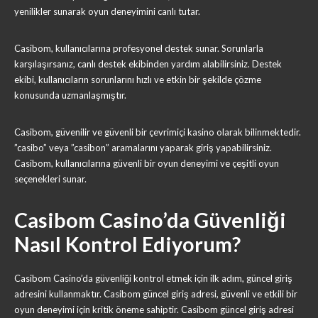
yenilikler sunarak oyun deneyimini canlı tutar.
Casibom, kullanıcılarına profesyonel destek sunar. Sorunlarla
karşılaşırsanız, canlı destek ekibinden yardım alabilirsiniz. Destek
ekibi, kullanıcıların sorunlarını hızlı ve etkin bir şekilde çözme
konusunda uzmanlaşmıştır.
Casibom, güvenilir ve güvenli bir çevrimiçi kasino olarak bilinmektedir.
”casibo” veya ”casibon” aramalarını yaparak giriş yapabilirsiniz.
Casibom, kullanıcılarına güvenli bir oyun deneyimi ve çeşitli oyun
seçenekleri sunar.
Casibom Casino’da Güvenliği
Nasıl Kontrol Ediyorum?
Casibom Casino’da güvenliği kontrol etmek için ilk adım, güncel giriş
adresini kullanmaktır. Casibom güncel giriş adresi, güvenli ve etkili bir
oyun deneyimi için kritik öneme sahiptir. Casibom güncel giriş adresi