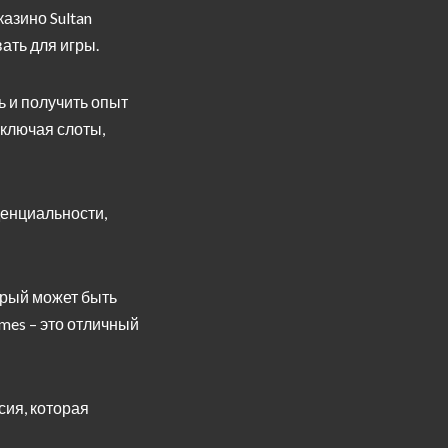
казино Sultan
ать для игры.
ь и получить опыт
включая слоты,
денциальности,
торый может быть
mes – это отличный
сия, которая