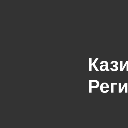
Кази
Реги