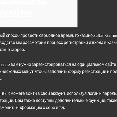
рукция
й способ провести свободное время, то казино Sultan Games
оводстве мы рассмотрим процесс регистрации и входа в кази
можно скорее.
casino
вам нужно зарегистрироваться на официальном сайте 
о несколько минут, чтобы заполнить форму регистрации и по
.
 вы сможете войти в свой аккаунт, используя логин и пароль
трации. Вам также доступны дополнительные функции, такие
зменить информацию о себе и т.д.