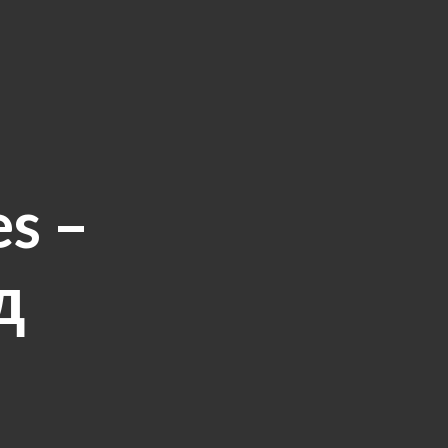
s –
д