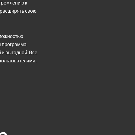
стремлению к
 расширять свою
зможностью
я программа
 и выгодной. Все
 пользователями,