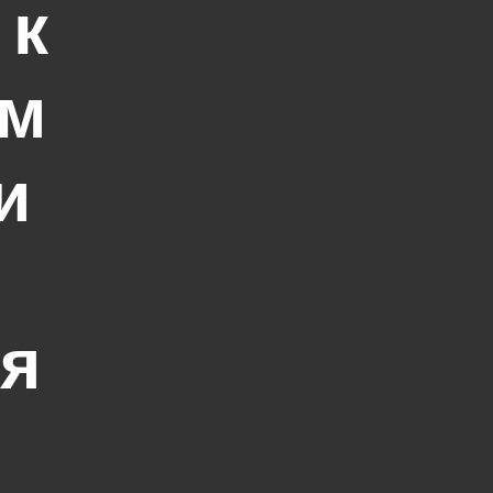
 к
им
и
я