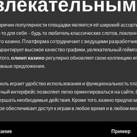
влекательным
причин популярности площадки является её широкий ассорти
то для себя – будь то любитель классических слотов, поклон
го казино. Платформа сотрудничает с ведущими разработчи
гарантирует высокое качество графики, увлекательный геймп
того,
олимп казино
регулярно обновляет свою коллекцию иг
ивные предложения.
оль играет удобство использования и функциональность п
тный интерфейс позволяет легко ориентироваться на сайте,
ершать необходимые действия. Кроме того, казино предлага
ое обеспечивает доступ к играм в любое время и в любом мес
ание
Пример