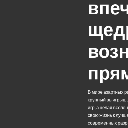
впе
щед
воз
прям
В мире азартных р
крупный выигрыш
игр, а целая всел
свою жизнь к лучше
современных разра