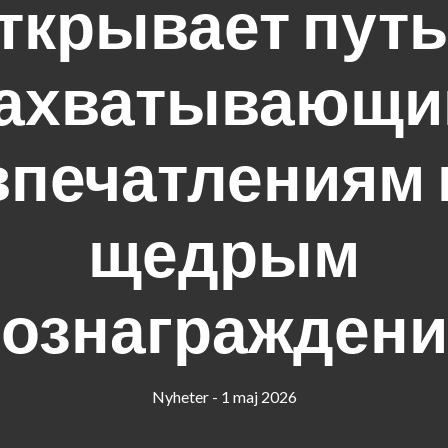
ткрывает путь
ахватывающ
впечатлениям 
щедрым
вознаграждени
Nyheter - 1 maj 2026