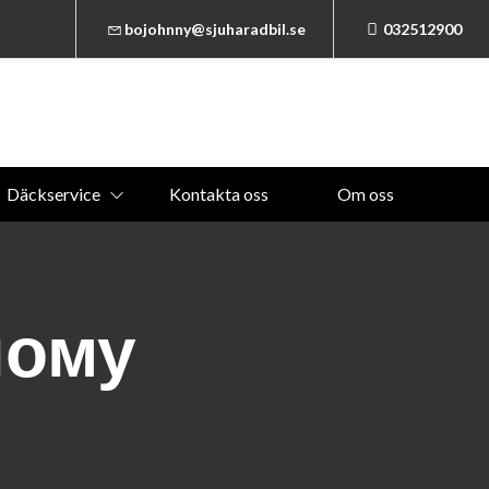
bojohnny@sjuharadbil.se
032512900
Däckservice
Kontakta oss
Om oss
ному