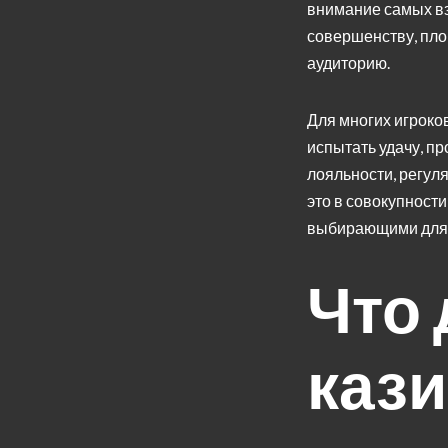
внимание самых вз
совершенству, пло
аудиторию.
Для многих игроко
испытать удачу, п
лояльности, регул
это в совокупности
выбирающими для и
Что 
кази