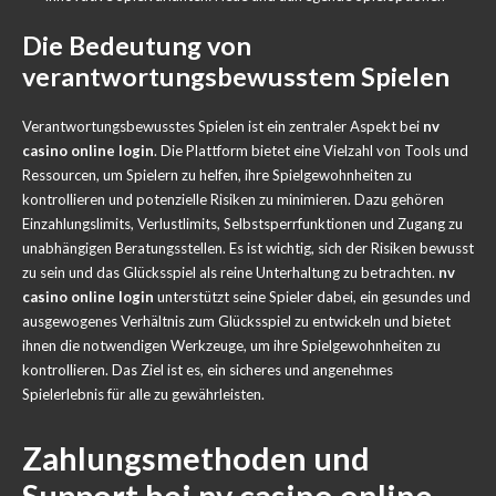
Die Bedeutung von
verantwortungsbewusstem Spielen
Verantwortungsbewusstes Spielen ist ein zentraler Aspekt bei
nv
casino online login
. Die Plattform bietet eine Vielzahl von Tools und
Ressourcen, um Spielern zu helfen, ihre Spielgewohnheiten zu
kontrollieren und potenzielle Risiken zu minimieren. Dazu gehören
Einzahlungslimits, Verlustlimits, Selbstsperrfunktionen und Zugang zu
unabhängigen Beratungsstellen. Es ist wichtig, sich der Risiken bewusst
zu sein und das Glücksspiel als reine Unterhaltung zu betrachten.
nv
casino online login
unterstützt seine Spieler dabei, ein gesundes und
ausgewogenes Verhältnis zum Glücksspiel zu entwickeln und bietet
ihnen die notwendigen Werkzeuge, um ihre Spielgewohnheiten zu
kontrollieren. Das Ziel ist es, ein sicheres und angenehmes
Spielerlebnis für alle zu gewährleisten.
Zahlungsmethoden und