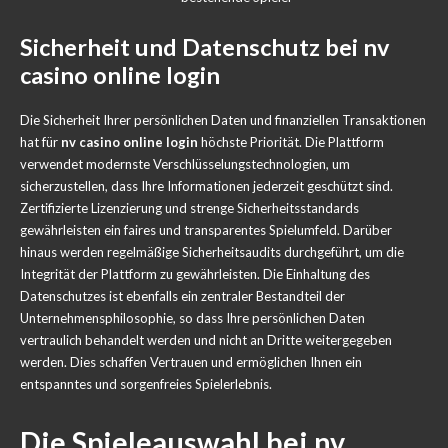
Sicherheit und Datenschutz bei nv
casino online login
Die Sicherheit Ihrer persönlichen Daten und finanziellen Transaktionen
hat für
nv casino online login
höchste Priorität. Die Plattform
verwendet modernste Verschlüsselungstechnologien, um
sicherzustellen, dass Ihre Informationen jederzeit geschützt sind.
Zertifizierte Lizenzierung und strenge Sicherheitsstandards
gewährleisten ein faires und transparentes Spielumfeld. Darüber
hinaus werden regelmäßige Sicherheitsaudits durchgeführt, um die
Integrität der Plattform zu gewährleisten. Die Einhaltung des
Datenschutzes ist ebenfalls ein zentraler Bestandteil der
Unternehmensphilosophie, so dass Ihre persönlichen Daten
vertraulich behandelt werden und nicht an Dritte weitergegeben
werden. Dies schaffen Vertrauen und ermöglichen Ihnen ein
entspanntes und sorgenfreies Spielerlebnis.
Die Spieleauswahl bei nv