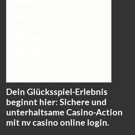
online login
Sicherheit und Datenschutz bei nv casino online
login
Die Spieleauswahl bei nv casino online login
Die Bedeutung von verantwortungsbewusstem
Spielen
Zahlungsmethoden und Support bei nv casino
online login
Mobile Kompatibilität und Benutzererlebnis
Dein Glücksspiel-Erlebnis
beginnt hier: Sichere und
unterhaltsame Casino-Action
mit nv casino online login.