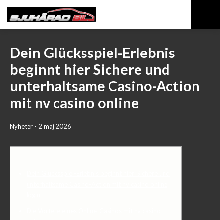
Dein Glücksspiel-Erlebnis
beginnt hier Sichere und
unterhaltsame Casino-Action
mit nv casino online
Nyheter - 2 maj 2026
Dein Glücksspiel-Erlebnis beginnt hier: Sichere und
unterhaltsame Casino-Action mit nv casino online
login.
Die Vorteile eines Online-Casinos mit nv casino