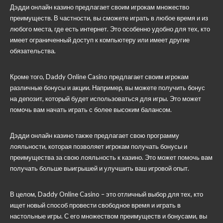
Дэдди онлайн казино предлагает своим игрокам множество
преимуществ. В частности, вы сможете играть в любое время и из
любого места, где есть интернет. Это особенно удобно для тех, кто
имеет ограниченный доступ к компьютеру или имеет другие
обязательства.
Кроме того, Daddy Online Casino предлагает своим игрокам
различные бонусы и акции. Например, вы можете получить бонус
на депозит, который будет использоваться для игры. Это может
помочь вам начать играть с более высоким балансом.
Дэдди онлайн казино также предлагает свою программу
лояльности, которая позволяет игрокам получать бонусы и
преимущества за свою лояльность к казино. Это может помочь вам
получать больше выигрышей и улучшить ваш игровой опыт.
В целом, Daddy Online Casino – это отличный выбор для тех, кто
ищет новый способ провести свободное время и играть в
настольные игры. С его множеством преимуществ и бонусами, вы