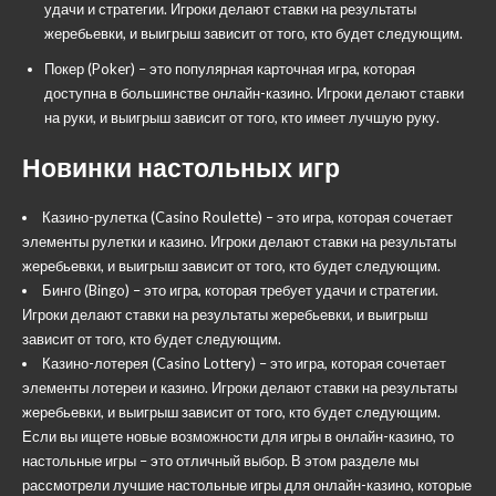
удачи и стратегии. Игроки делают ставки на результаты
жеребьевки, и выигрыш зависит от того, кто будет следующим.
Покер (Poker) – это популярная карточная игра, которая
доступна в большинстве онлайн-казино. Игроки делают ставки
на руки, и выигрыш зависит от того, кто имеет лучшую руку.
Новинки настольных игр
Казино-рулетка (Casino Roulette) – это игра, которая сочетает
элементы рулетки и казино. Игроки делают ставки на результаты
жеребьевки, и выигрыш зависит от того, кто будет следующим.
Бинго (Bingo) – это игра, которая требует удачи и стратегии.
Игроки делают ставки на результаты жеребьевки, и выигрыш
зависит от того, кто будет следующим.
Казино-лотерея (Casino Lottery) – это игра, которая сочетает
элементы лотереи и казино. Игроки делают ставки на результаты
жеребьевки, и выигрыш зависит от того, кто будет следующим.
Если вы ищете новые возможности для игры в онлайн-казино, то
настольные игры – это отличный выбор. В этом разделе мы
рассмотрели лучшие настольные игры для онлайн-казино, которые