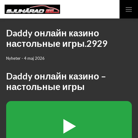
Daddy онлайн казино
настольные игры.2929
Nyheter - 4 maj 2026
Daddy онлайн казино –
настольные игры
▶️