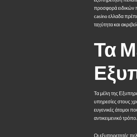
προσφορά ειδικών π
casino ελλαδα πρέπε
ταχύτητα και ακριβεί
Τα Μ
Εξυ
Τα μέλη της Εξυπηρέ
υπηρεσίες στους χρή
ευγενικές άτομοι πο
αντικειμενικό τρόπο.
Οι εξυπηρετητές πελα