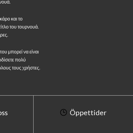
νουά.
κάρο και το
τίτλο του τουρνουά.
ρες.
που μπορεί να είναι
ερδίσετε πολύ
όλους τους χρήστες.
oss
Öppettider