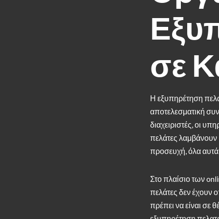
Εξυ
σε Κ
Η εξυπηρέτηση πελατ
αποτελεσματική συνε
διαχειριστές, οι υπη
πελάτες λαμβάνουν
προσευχή, όλα αυτά 
Στο πλαίσιο των onl
πελάτες δεν έχουν ο
πρέπει να είναι σε 
εξυπηρέτηση πελατώ