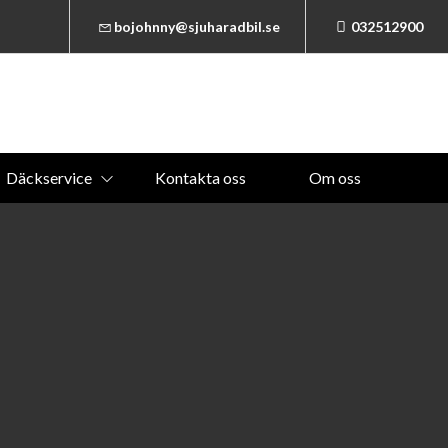
bojohnny@sjuharadbil.se
032512900
Däckservice
Kontakta oss
Om oss