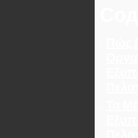
Сод
Πώς 
Οργα
Εξυπ
Πελα
Τα Μέ
Εξυπ
Πελα