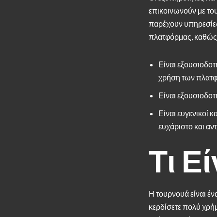
επικοινωνούν με του
παρέχουν υπηρεσίες
πλατφόρμας, καθώς 
Είναι εξουσιοδοτ
χρήση των πλατφ
Είναι εξουσιοδοτ
Είναι ευγενικοί κ
ευχάριστο και αντ
Τι Ε
Η τουρνουά είναι ένα
κερδίσετε πολύ χρήμ