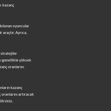
ek kazanç
ydolunan oyuncular
r araçtır. Ayrıca,
stratejiler
rı genellikle yüksek
zanç oranlarını
yunların kazanç
 oranlarını artıracak
irsiniz.