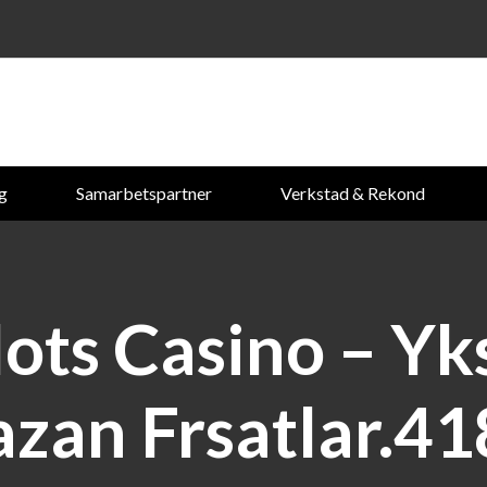
ng
Samarbetspartner
Verkstad & Rekond
lots Casino – Yk
zan Frsatlar.4