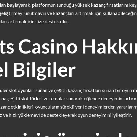
ndan başlayarak, platformun sunduğu yüksek kazanç fırsatlarını keş
r geliştirmeyi unutmayın ve kazançları artırmak için kullanabileceğini
ları artırmak için size destek olur.
ots Casino Hakk
 Bilgiler
üler slot oyunları sunan ve çeşitli kazanç fırsatları sunan bir oyun 
rına çeşitli slot türleri ve temalar sunarak eğlence deneyimini artırı
zanç etkinlikleri, oyuncuların sürekli yeni deneyimlerden yararlanma
z ve hızlı yüklemeyi de destekleyerek oyun deneyimini iyileştirir.