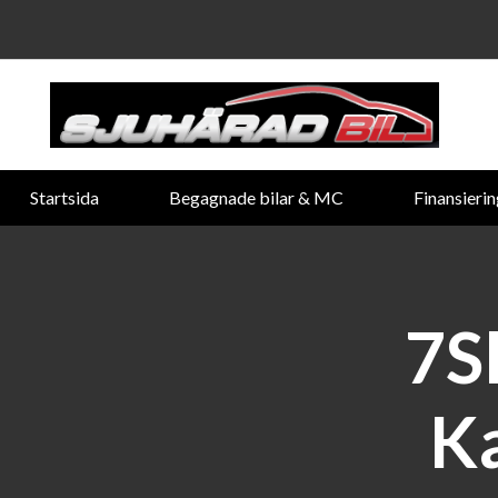
Startsida
Begagnade bilar & MC
Finansieri
7S
Ka