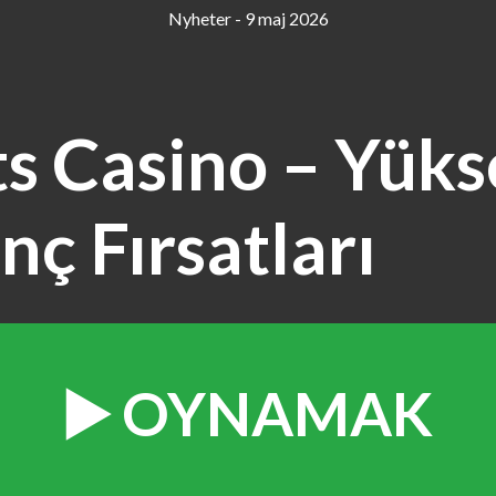
Nyheter - 9 maj 2026
ts Casino – Yük
nç Fırsatları
▶️ OYNAMAK