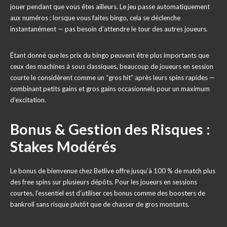
jouer pendant que vous êtes ailleurs. Le jeu passe automatiquement
aux numéros ; lorsque vous faites bingo, cela se déclenche
instantanément — pas besoin d’attendre le tour des autres joueurs.
Étant donné que les prix du bingo peuvent être plus importants que
ceux des machines à sous classiques, beaucoup de joueurs en session
courte le considèrent comme un “gros hit” après leurs spins rapides —
combinant petits gains et gros gains occasionnels pour un maximum
d’excitation.
Bonus & Gestion des Risques :
Stakes Modérés
Le bonus de bienvenue chez Betlive offre jusqu’à 100 % de match plus
des free spins sur plusieurs dépôts. Pour les joueurs en sessions
courtes, l’essentiel est d’utiliser ces bonus comme des boosters de
bankroll sans risque plutôt que de chasser de gros montants.