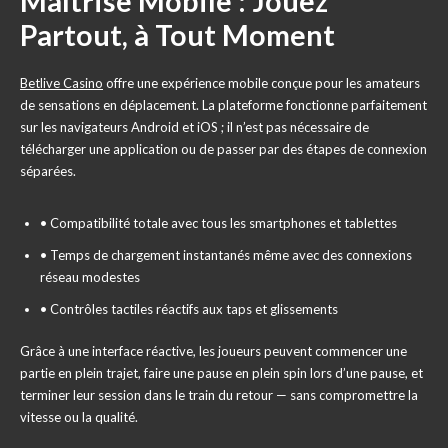
Maîtrise Mobile : Jouez
Partout, à Tout Moment
Betlive Casino
offre une expérience mobile conçue pour les amateurs
de sensations en déplacement. La plateforme fonctionne parfaitement
sur les navigateurs Android et iOS ; il n’est pas nécessaire de
télécharger une application ou de passer par des étapes de connexion
séparées.
• Compatibilité totale avec tous les smartphones et tablettes
• Temps de chargement instantanés même avec des connexions
réseau modestes
• Contrôles tactiles réactifs aux taps et glissements
Grâce à une interface réactive, les joueurs peuvent commencer une
partie en plein trajet, faire une pause en plein spin lors d’une pause, et
terminer leur session dans le train du retour — sans compromettre la
vitesse ou la qualité.