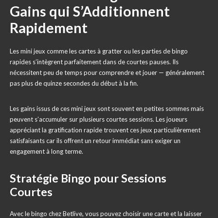
Gains qui S’Additionnent
Rapidement
Les mini jeux comme les cartes à gratter ou les parties de bingo
rapides s’intègrent parfaitement dans de courtes pauses. Ils
nécessitent peu de temps pour comprendre et jouer — généralement
pas plus de quinze secondes du début à la fin.
Les gains issus de ces mini jeux sont souvent en petites sommes mais
peuvent s’accumuler sur plusieurs courtes sessions. Les joueurs
appréciant la gratification rapide trouvent ces jeux particulièrement
satisfaisants car ils offrent un retour immédiat sans exiger un
engagement à long terme.
Stratégie Bingo pour Sessions
Courtes
Avec le bingo chez Betlive, vous pouvez choisir une carte et la laisser