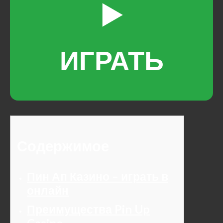
▶️
ИГРАТЬ
Содержимое
Пин Ап Казино – играть в
онлайн
Преимущества Pin Up