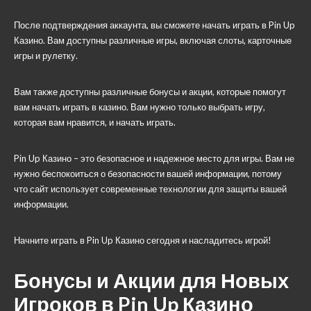
После подтверждения аккаунта, вы сможете начать играть в Pin Up
Казино. Вам доступны различные игры, включая слоты, карточные
игры и рулетку.
Вам также доступны различные бонусы и акции, которые помогут
вам начать играть в казино. Вам нужно только выбрать игру,
которая вам нравится, и начать играть.
Pin Up Казино – это безопасное и надежное место для игры. Вам не
нужно беспокоиться о безопасности вашей информации, потому
что сайт использует современные технологии для защиты вашей
информации.
Начните играть в Pin Up Казино сегодня и насладитесь игрой!
Бонусы и Акции для Новых
Игроков в Pin Up Казино