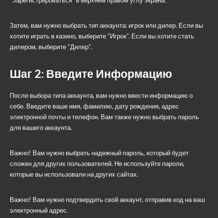
”Зарегистрироваться” в верхнем правом углу экрана.
Затем, вам нужно выбрать тип аккаунта: игрок или дилер. Если вы
хотите играть в казино, выберите ”Игрок”. Если вы хотите стать
дилером, выберите ”Дилер”.
Шаг 2: Введите Информацию
После выбора типа аккаунта, вам нужно ввести информацию о
себе. Введите ваше имя, фамилию, дату рождения, адрес
электронной почты и телефон. Вам также нужно выбрать пароль
для вашего аккаунта.
Важно! Вам нужно выбрать надежный пароль, который будет
сложен для других пользователей. Не используйте пароли,
которые вы использовали на других сайтах.
Важно! Вам нужно подтвердить свой аккаунт, отправив код на ваш
электронный адрес.