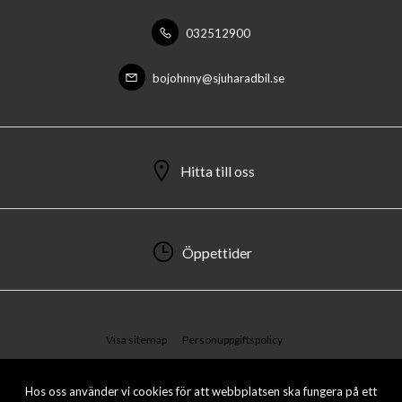
032512900
bojohnny@sjuharadbil.se
Hitta till oss
Öppettider
Visa sitemap
Personuppgiftspolicy
© 2026 Sjuhärad Bil AB. All rights reserved.
Hos oss använder vi cookies för att webbplatsen ska fungera på ett