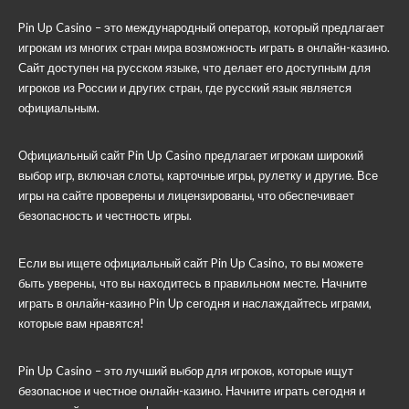
Pin Up Casino – это международный оператор, который предлагает
игрокам из многих стран мира возможность играть в онлайн-казино.
Сайт доступен на русском языке, что делает его доступным для
игроков из России и других стран, где русский язык является
официальным.
Официальный сайт Pin Up Casino предлагает игрокам широкий
выбор игр, включая слоты, карточные игры, рулетку и другие. Все
игры на сайте проверены и лицензированы, что обеспечивает
безопасность и честность игры.
Если вы ищете официальный сайт Pin Up Casino, то вы можете
быть уверены, что вы находитесь в правильном месте. Начните
играть в онлайн-казино Pin Up сегодня и наслаждайтесь играми,
которые вам нравятся!
Pin Up Casino – это лучший выбор для игроков, которые ищут
безопасное и честное онлайн-казино. Начните играть сегодня и