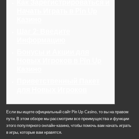
Как Зарегистрироваться и
Начать Играть в Pin Up
Казино
Шаг 2: Введите
Информацию
Бонусы и Акции для
Новых Игроков в Pin Up
Казино
Приветственный Пакет
для Новых Игроков
Если вы ищете официальный сайт Pin Up Casino, то вы на правом
пути. В этом обзоре мы рассмотрим все преимущества и функции
этого популярного онлайн-казино, чтобы помочь вам начать играть
в игры, которые вам нравятся.