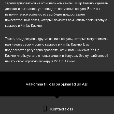
зарегистрироваться на официальном сайте Pin Up Казино, сделать
депозит и выполнить условия для получения бонуса. Если вы
выполните все условия, то вам будет предоставлен
приветственный пакет, который поможет вам начать свою игровую
карьеру в Pin Up Казино.
Также, вам доступны другие акции и бонусы, которые могут помочь
вам начать свою игровую карьеру в Pin Up Казино. Вам
предлагается регулярно проверять официальный сайт Pin Up
Казино, чтобы узнать о новых акциях и бонусах. Это лучший способ
начать свою игровую карьеру в Pin Up Казино.
Välkomna till oss på Sjuhärad Bil AB!
Kontakta oss