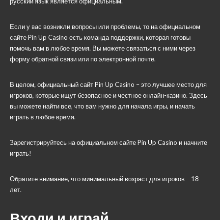
русский язык является официальным.
Если у вас возникли вопросы или проблемы, то на официальном
сайте Pin Up Casino есть команда поддержки, которая готовы
помочь вам в любое время. Вы можете связаться с ними через
форму обратной связи или по электронной почте.
В целом, официальный сайт Pin Up Casino – это лучшее место для
игроков, которые ищут безопасное и честное онлайн-казино. Здесь
вы можете найти все, что вам нужно для начала игры, и начать
играть в любое время.
Зарегистрируйтесь на официальном сайте Pin Up Casino и начните
играть!
Обратите внимание, что минимальный возраст для игроков – 18
лет.
Входи и играй