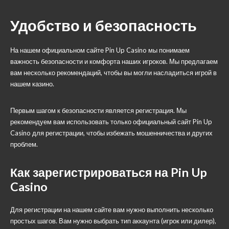
Удобство и безопасность
На нашем официальном сайте Pin Up Casino мы понимаем
важность безопасности и комфорта наших игроков. Мы предлагаем
вам несколько рекомендаций, чтобы вы могли насладиться игрой в
нашем казино.
Первым шагом к безопасности является регистрация. Мы
рекомендуем вам использовать только официальный сайт Pin Up
Casino для регистрации, чтобы избежать мошенничества и других
проблем.
Как зарегистрироваться на Pin Up
Casino
Для регистрации на нашем сайте вам нужно выполнить несколько
простых шагов. Вам нужно выбрать тип аккаунта (игрок или дилер),