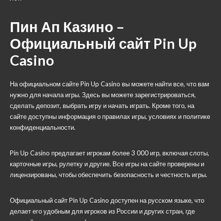
Пин Ап Казино –
Официальный сайт Pin Up
Casino
На официальном сайте Pin Up Casino вы можете найти все, что вам
нужно для начала игры. Здесь вы можете зарегистрироваться,
сделать депозит, выбрать игру и начать играть. Кроме того, на
сайте доступны информация о правилах игры, условиях и политике
конфиденциальности.
Pin Up Casino предлагает игрокам более 3 000 игр, включая слоты,
карточные игры, рулетку и другие. Все игры на сайте проверены и
лицензированы, чтобы обеспечить безопасность и честность игры.
Официальный сайт Pin Up Casino доступен на русском языке, что
делает его удобным для игроков из России и других стран, где