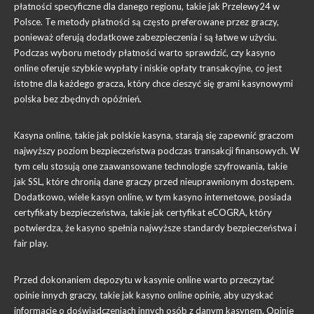
płatności specyficzne dla danego regionu, takie jak Przelewy24 w
Polsce. Te metody płatności są często preferowane przez graczy,
ponieważ oferują dodatkowe zabezpieczenia i są łatwe w użyciu.
Podczas wyboru metody płatności warto sprawdzić, czy kasyno
online oferuje szybkie wypłaty i niskie opłaty transakcyjne, co jest
istotne dla każdego gracza, który chce cieszyć się grami kasynowymi
polska bez zbędnych opóźnień.
Kasyna online, takie jak polskie kasyna, starają się zapewnić graczom
najwyższy poziom bezpieczeństwa podczas transakcji finansowych. W
tym celu stosują one zaawansowane technologie szyfrowania, takie
jak SSL, które chronią dane graczy przed nieuprawnionym dostępem.
Dodatkowo, wiele kasyn online, w tym kasyno internetowe, posiada
certyfikaty bezpieczeństwa, takie jak certyfikat eCOGRA, który
potwierdza, że kasyno spełnia najwyższe standardy bezpieczeństwa i
fair play.
Przed dokonaniem depozytu w kasynie online warto przeczytać
opinie innych graczy, takie jak kasyno online opinie, aby uzyskać
informacje o doświadczeniach innych osób z danym kasynem. Opinie