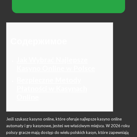
Содержимое
Jak Wybrać Najlepsze
Kasyno Online w Polsce
Bezpieczne Metody
Płatności w Kasynach
Online
Jeśli szukasz kasyno online, które oferuje najlepsze kasyno online
automaty i gry kasynowe, jesteś we właściwym miejscu. W 2026 roku
polscy gracze mają dostęp do wielu polskich kasyn, które zapewniają