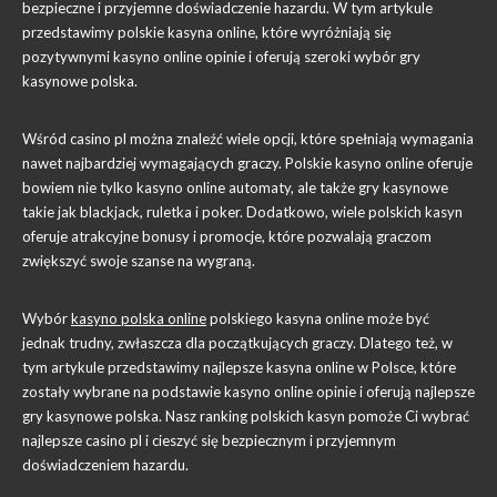
bezpieczne i przyjemne doświadczenie hazardu. W tym artykule
przedstawimy polskie kasyna online, które wyróżniają się
pozytywnymi kasyno online opinie i oferują szeroki wybór gry
kasynowe polska.
Wśród casino pl można znaleźć wiele opcji, które spełniają wymagania
nawet najbardziej wymagających graczy. Polskie kasyno online oferuje
bowiem nie tylko kasyno online automaty, ale także gry kasynowe
takie jak blackjack, ruletka i poker. Dodatkowo, wiele polskich kasyn
oferuje atrakcyjne bonusy i promocje, które pozwalają graczom
zwiększyć swoje szanse na wygraną.
Wybór
kasyno polska online
polskiego kasyna online może być
jednak trudny, zwłaszcza dla początkujących graczy. Dlatego też, w
tym artykule przedstawimy najlepsze kasyna online w Polsce, które
zostały wybrane na podstawie kasyno online opinie i oferują najlepsze
gry kasynowe polska. Nasz ranking polskich kasyn pomoże Ci wybrać
najlepsze casino pl i cieszyć się bezpiecznym i przyjemnym
doświadczeniem hazardu.