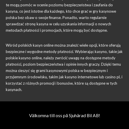
te mogą pomóc w ocenie poziomu bezpieczeństwa i zaufania do
kasyna, co jest istotne dla każdego, kto chce grać w gry kasynowe
polska bez obaw o swoje finanse. Ponadto, warto regularnie
sprawdzać stronę kasyna w celu uzyskania informacji o nowych
metodach płatności i promocjach, które mogą być dostępne.
Wśród polskich kasyn online można znaleźć wiele opcji, które oferują
bezpieczne i wygodne metody płatności. Wybierając kasyno, takie jak
polskie kasyno online, należy zwrócić uwagę na dostępne metody
płatności, poziom bezpieczeństwa i opinie innych graczy. Dzięki temu
można cieszyć się grami kasynowymi polska w bezpiecznym i
przyjemnym środowisku, takim jak kasyno internetowe lub casino pl, i
korzystać z różnych promocji i bonusów, które są dostępne w tych
kasynach.
Välkomna till oss på Sjuhärad Bil AB!