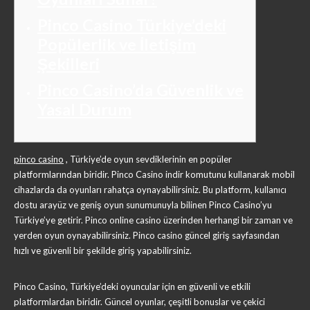
Pinco Casino Türkiye’deki
Popülerlik ve İletişim
Şekilleri
Pinco Casino’da Güvenlik ve
Yasal Durum
pinco casino
, Türkiye’de oyun sevdiklerinin en popüler
platformlarından biridir. Pinco Casino indir komutunu kullanarak mobil
cihazlarda da oyunları rahatça oynayabilirsiniz. Bu platform, kullanıcı
dostu arayüz ve geniş oyun sunumunuyla bilinen Pinco Casino’yu
Türkiye’ye getirir. Pinco online casino üzerinden herhangi bir zaman ve
yerden oyun oynayabilirsiniz. Pinco casino güncel giriş sayfasından
hızlı ve güvenli bir şekilde giriş yapabilirsiniz.
Pinco Casino, Türkiye’deki oyuncular için en güvenli ve etkili
platformlardan biridir. Güncel oyunlar, çeşitli bonuslar ve çekici