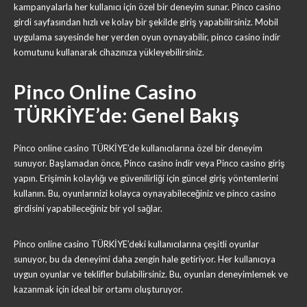
kampanyalarla her kullanıcı için özel bir deneyim sunar. Pinco casino
girdi sayfasından hızlı ve kolay bir şekilde giriş yapabilirsiniz. Mobil
uygulama sayesinde her yerden oyun oynayabilir, pinco casino indir
komutunu kullanarak cihazınıza yükleyebilirsiniz.
Pinco Online Casino
TÜRKİYE’de: Genel Bakış
Pinco online casino TÜRKİYE’de kullanıcılarına özel bir deneyim
sunuyor. Başlamadan önce, Pinco casino indir veya Pinco casino giriş
yapın. Erişimin kolaylığı ve güvenilirliği için güncel giriş yöntemlerini
kullanın. Bu, oyunlarınizi kolayca oynayabileceğiniz ve pinco casino
girdisini yapabileceğiniz bir yol sağlar.
Pinco online casino TÜRKİYE’deki kullanıcılarına çeşitli oyunlar
sunuyor, bu da deneyimi daha zengin hale getiriyor. Her kullanıcıya
uygun oyunlar ve teklifler bulabilirsiniz. Bu, oyunları deneyimlemek ve
kazanmak için ideal bir ortamı oluşturuyor.