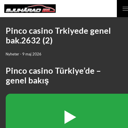
Pinco casino Trkiyede genel
bak.2632 (2)
Nyheter - 9 maj 2026
Pinco casino Türkiye’de –
genel bakış
▶️