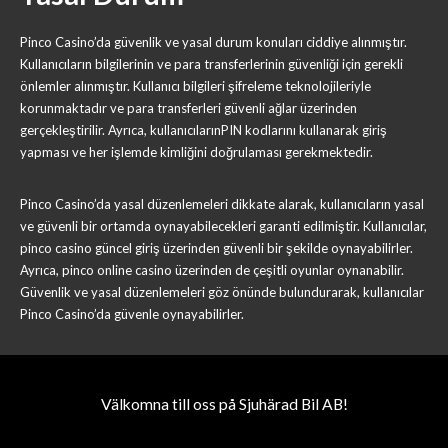
Pinco Casino’da güvenlik ve yasal durum konuları ciddiye alınmıştır.
Kullanıcıların bilgilerinin ve para transferlerinin güvenliği için gerekli
önlemler alınmıştır. Kullanıcı bilgileri şifreleme teknolojileriyle
korunmaktadır ve para transferleri güvenli ağlar üzerinden
gerçekleştirilir. Ayrıca, kullanıcılarınPIN kodlarını kullanarak giriş
yapması ve her işlemde kimliğini doğrulaması gerekmektedir.
Pinco Casino’da yasal düzenlemeleri dikkate alarak, kullanıcıların yasal
ve güvenli bir ortamda oynayabilecekleri garanti edilmiştir. Kullanıcılar,
pinco casino güncel giriş üzerinden güvenli bir şekilde oynayabilirler.
Ayrıca, pinco online casino üzerinden de çeşitli oyunlar oynanabilir.
Güvenlik ve yasal düzenlemeleri göz önünde bulundurarak, kullanıcılar
Pinco Casino’da güvenle oynayabilirler.
Välkomna till oss på Sjuhärad Bil AB!