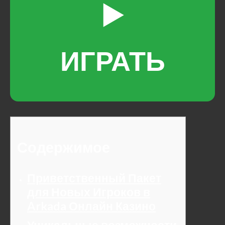
▶️
ИГРАТЬ
Содержимое
Приветственный Пакет
для Новых Игроков в
Arkada Онлайн Казино