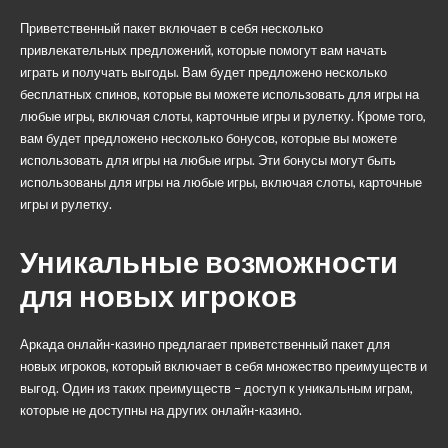
Приветственный пакет включает в себя несколько
привлекательных предложений, которые помогут вам начать
играть и получать выгоды. Вам будет предложено несколько
бесплатных спинов, которые вы можете использовать для игры на
любые игры, включая слоты, карточные игры и рулетку. Кроме того,
вам будет предложено несколько бонусов, которые вы можете
использовать для игры на любые игры. Эти бонусы могут быть
использованы для игры на любые игры, включая слоты, карточные
игры и рулетку.
Уникальные возможности
для новых игроков
Аркада онлайн-казино предлагает приветственный пакет для
новых игроков, который включает в себя множество преимуществ и
выгод. Один из таких преимуществ – доступ к уникальным играм,
которые не доступны на других онлайн-казино.