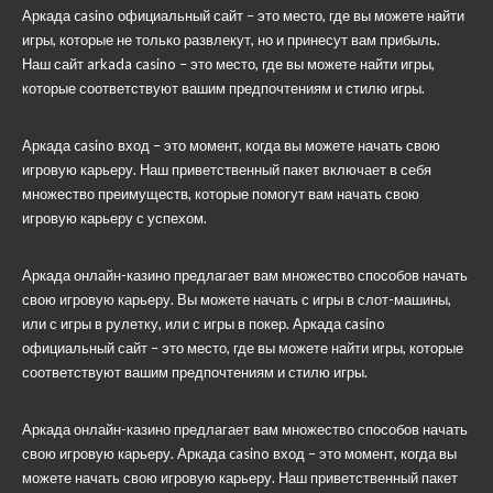
Аркада casino официальный сайт – это место, где вы можете найти
игры, которые не только развлекут, но и принесут вам прибыль.
Наш сайт arkada casino – это место, где вы можете найти игры,
которые соответствуют вашим предпочтениям и стилю игры.
Аркада casino вход – это момент, когда вы можете начать свою
игровую карьеру. Наш приветственный пакет включает в себя
множество преимуществ, которые помогут вам начать свою
игровую карьеру с успехом.
Аркада онлайн-казино предлагает вам множество способов начать
свою игровую карьеру. Вы можете начать с игры в слот-машины,
или с игры в рулетку, или с игры в покер. Аркада casino
официальный сайт – это место, где вы можете найти игры, которые
соответствуют вашим предпочтениям и стилю игры.
Аркада онлайн-казино предлагает вам множество способов начать
свою игровую карьеру. Аркада casino вход – это момент, когда вы
можете начать свою игровую карьеру. Наш приветственный пакет