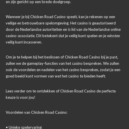
en zijn gericht op een brede doelgroep.
Wanneer je bij Chicken Road Casino speelt, kan je rekenen op een
veilige en betrouwbare spelomgeving. Het casino is geautoriseerd
door de Nederlandse autoriteiten en is lid van de Nederlandse online
casino-associatie. Dit betekent dat je veilig kunt spelen en je winsten
veilig kunt incasseren.
Om je te helpen bij het beslissen of Chicken Road Casino bij je past,
zullen we de gameplay-functies van het casino bespreken. We zullen
ook de voordelen en nadelen van het casino bespreken, zodat je een
goed beeld kunt vormen van wat het casino te bieden heeft.
Lees verder om te ontdekken of Chicken Road Casino de perfecte
keuze is voor jou!
Voordelen van Chicken Road Casino:
• Unieke spelervaring