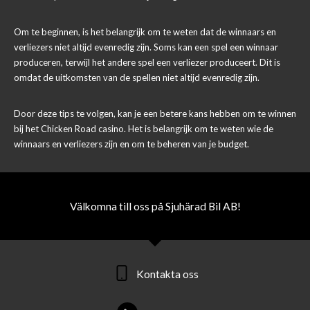
Om te beginnen, is het belangrijk om te weten dat de winnaars en
verliezers niet altijd evenredig zijn. Soms kan een spel een winnaar
produceren, terwijl het andere spel een verliezer produceert. Dit is
omdat de uitkomsten van de spellen niet altijd evenredig zijn.
Door deze tips te volgen, kan je een betere kans hebben om te winnen
bij het Chicken Road casino. Het is belangrijk om te weten wie de
winnaars en verliezers zijn en om te beheren van je budget.
Välkomna till oss på Sjuhärad Bil AB!
Kontakta oss