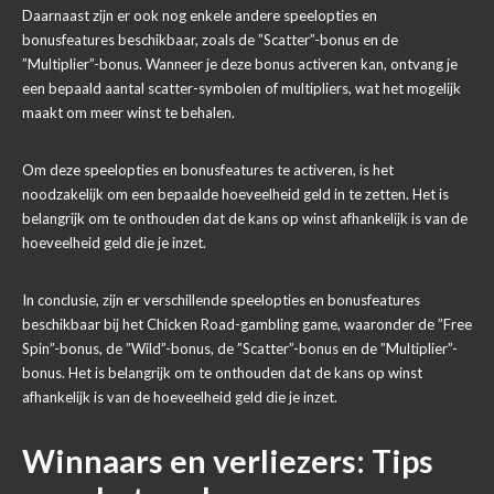
Daarnaast zijn er ook nog enkele andere speelopties en
bonusfeatures beschikbaar, zoals de ”Scatter”-bonus en de
”Multiplier”-bonus. Wanneer je deze bonus activeren kan, ontvang je
een bepaald aantal scatter-symbolen of multipliers, wat het mogelijk
maakt om meer winst te behalen.
Om deze speelopties en bonusfeatures te activeren, is het
noodzakelijk om een bepaalde hoeveelheid geld in te zetten. Het is
belangrijk om te onthouden dat de kans op winst afhankelijk is van de
hoeveelheid geld die je inzet.
In conclusie, zijn er verschillende speelopties en bonusfeatures
beschikbaar bij het Chicken Road-gambling game, waaronder de ”Free
Spin”-bonus, de ”Wild”-bonus, de ”Scatter”-bonus en de ”Multiplier”-
bonus. Het is belangrijk om te onthouden dat de kans op winst
afhankelijk is van de hoeveelheid geld die je inzet.
Winnaars en verliezers: Tips