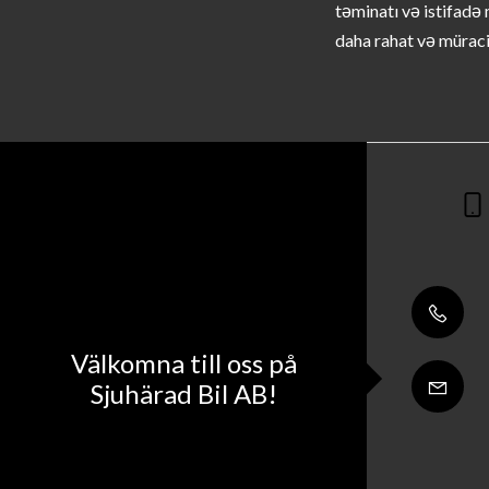
təminatı və istifadə
daha rahat və müraciə
Välkomna till oss på
Sjuhärad Bil AB!