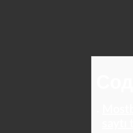
Сод
Mostb
saytı t