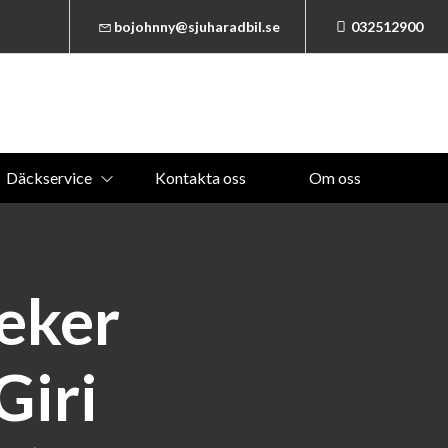
bojohnny@sjuharadbil.se
032512900
Däckservice
Kontakta oss
Om oss
eker
Giri