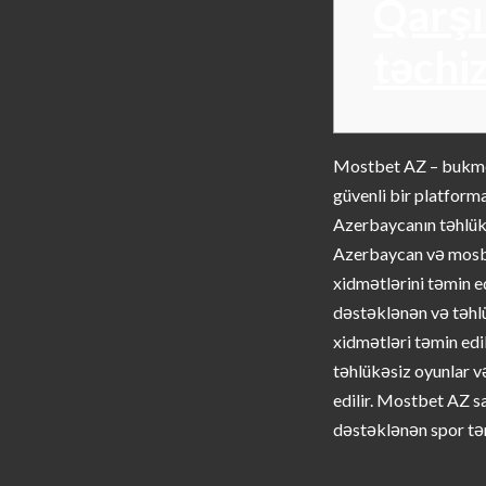
Qarşı
təchiz
Mostbet AZ – bukmeke
güvenli bir platform
Azerbaycanın təhlük
Azerbaycan və mosbe
xidmətlərini təmin e
dəstəklənən və təhl
xidmətləri təmin edi
təhlükəsiz oyunlar v
edilir. Mostbet AZ s
dəstəklənən spor tər