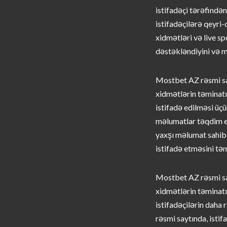
istifadəçi tərəfindən
istifadəçilərə qeyri
xidmətləri və live sp
dəstəkləndiyini və mü
Mostbet AZ rəsmi sa
xidmətlərin təminatı
istifadə edilməsi üç
məlumatlar təqdim ed
yaxşı məlumat sahibi 
istifadə etməsini təm
Mostbet AZ rəsmi say
xidmətlərin təminatı
istifadəçilərin daha 
rəsmi saytında, isti