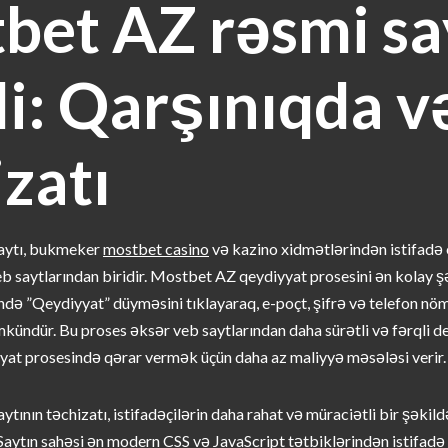
bet AZ rəsmi sa
li: Qarşınıqda v
zatı
aytı, bukmeker
mostbet casino
və kazino xidmətlərindən istifadə 
eb saytlarından biridir. Mostbet AZ qeydiyyat prosesini ən kolay ş
sində ”Qeydiyyat” düyməsini tıklayaraq, e-poçt, şifrə və telefon nö
ndür. Bu proses əksər veb saytlarından daha sürətli və fərqli dey
yyat prosesində qərar vermək üçün daha az maliyyə məsələsi verir.
ının təchizatı, istifadəçilərin daha rahat və müraciətli bir şəkild
 Saytın sahəsi ən modern CSS və JavaScript tətbiklərindən istifadə