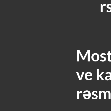
r
Most
ve k
rəsm