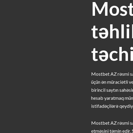
Most
təhli
təchi
Mostbet AZ rəsmi s
üçün ən müraciətli v
birincil saytın sahə
hesab yaratmaq mümkü
istifadəçilərə qeydi
Mostbet AZ rəsmi sayt
etməsini təmin edir.