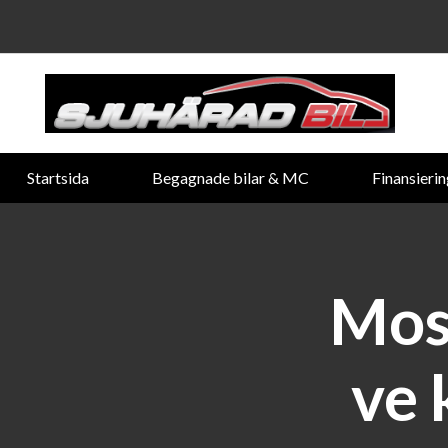
Startsida
Begagnade bilar & MC
Finansieri
Mos
ve 