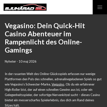
Vegasino: Dein Quick‑Hit
Casino Abenteuer im
Rampenlicht des Online-
Gamings
Nyheter - 10 maj 2026
In der rasanten Welt des Online-Glücksspiels erfassen nur wenige
Plattformen den Puls des schnellen, adrenalinegeladenen Spiels so gut
wie Vegasino’s Schwester-Marke,
Vegasino
. Ob du ein erfahrener
High‑Roller bist, der auf einen schnellen Gewinn aus ist, oder ein
Gelegenheitsspieler, der sofortige Nervenkitzel sucht – dieses Casino
bietet ein messerscharfes Spielerlebnis, das dich am Rand deines
Sitzes hält.