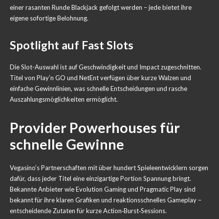
einer rasanten Runde Blackjack gefolgt werden – jede bietet ihre
eigene sofortige Belohnung.
Spotlight auf Fast Slots
Die Slot-Auswahl ist auf Geschwindigkeit und Impact zugeschnitten.
Titel von Play’n GO und NetEnt verfügen über kurze Walzen und
einfache Gewinnlinien, was schnelle Entscheidungen und rasche
Auszahlungsmöglichkeiten ermöglicht.
Provider Powerhouses für
schnelle Gewinne
Vegasino’s Partnerschaften mit über hundert Spieleentwicklern sorgen
dafür, dass jeder Titel eine einzigartige Portion Spannung bringt.
Bekannte Anbieter wie Evolution Gaming und Pragmatic Play sind
bekannt für ihre klaren Grafiken und reaktionsschnelles Gameplay –
entscheidende Zutaten für kurze Action‑Burst‑Sessions.