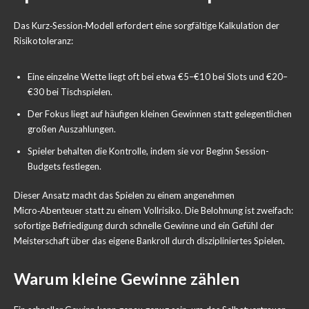
Das Kurz‑Session‑Modell erfordert eine sorgfältige Kalkulation der
Risikotoleranz:
Eine einzelne Wette liegt oft bei etwa €5–€10 bei Slots und €20–
€30 bei Tischspielen.
Der Fokus liegt auf häufigen kleinen Gewinnen statt gelegentlichen
großen Auszahlungen.
Spieler behalten die Kontrolle, indem sie vor Beginn Session-
Budgets festlegen.
Dieser Ansatz macht das Spielen zu einem angenehmen
Micro‑Abenteuer statt zu einem Vollrisiko. Die Belohnung ist zweifach:
sofortige Befriedigung durch schnelle Gewinne und ein Gefühl der
Meisterschaft über das eigene Bankroll durch diszipliniertes Spielen.
Warum kleine Gewinne zählen