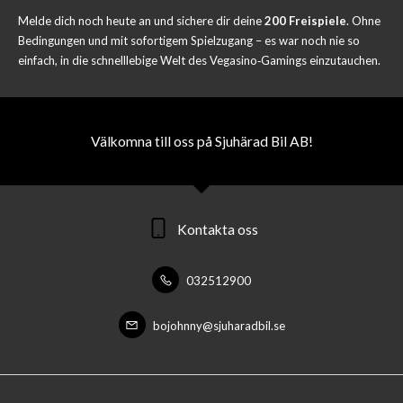
Melde dich noch heute an und sichere dir deine
200 Freispiele
. Ohne
Bedingungen und mit sofortigem Spielzugang – es war noch nie so
einfach, in die schnelllebige Welt des Vegasino‑Gamings einzutauchen.
Välkomna till oss på Sjuhärad Bil AB!
Kontakta oss
032512900
bojohnny@sjuharadbil.se