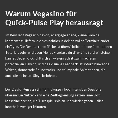
Warum Vegasino für
Quick‑Pulse Play herausragt
Im Kern lebt Vegasino davon, energiegeladene, kleine Gaming-
Momente zu liefern, die sich nahtlos in deinen vollen Terminkalender
einfügen. Die Benutzeroberfläche ist übersichtlich – keine überladenen
Tutorials oder endlosen Menüs – sodass du direkt ins Spiel einsteigen
kannst. Jeder Klick fühlt sich an wie ein Schritt zum nächsten
potenziellen Gewinn, und das visuelle Feedback ist sofort: blinkende
Walzen, donnernde Soundtracks und triumphale Animationen, die
auch die kleinsten Siege belohnen.
Der Design-Ansatz stimmt mit kurzen, hochintensiven Sessions
überein: Ein Nutzer kann eine Zeitbegrenzung setzen, eine Slot-
Maschine drehen, ein Tischspiel spielen und wieder gehen – alles
innerhalb weniger Minuten.