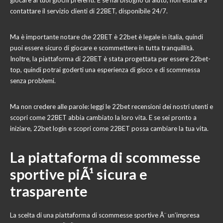
giocare ai tuoi giochi preferiti. E se hai bisogno di aiuto, non esitare a
contattare il servizio clienti di 22BET, disponibile 24/7.
Ma è importante notare che 22BET è 22bet è legale in italia, quindi
puoi essere sicuro di giocare e scommettere in tutta tranquillità.
Inoltre, la piattaforma di 22BET è stata progettata per essere 22bet-
top, quindi potrai goderti una esperienza di gioco e di scommessa
senza problemi.
Ma non credere alle parole: leggi le 22bet recensioni dei nostri utenti e
scopri come 22BET abbia cambiato la loro vita. E se sei pronto a
iniziare, 22bet login e scopri come 22BET possa cambiare la tua vita.
La piattaforma di scommesse
sportive piÃ¹ sicura e
trasparente
La scelta di una piattaforma di scommesse sportive Ã¨ un’impresa