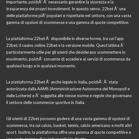
importante, poichÃ¨ Ã¨ necessario garantire la sicurezza e la
trasparenza dei propri investimenti. In questo senso, 22bet Ã¨ una
delle piattaforme piÃ¹ popolari e rispettate nel settore, con una vasta
gamma di opzioni di scommesse e una gamma di quote competitive.
La piattaforma 22bet Ã¨ disponibile in diverse forme, tra cui l’app
22bet, il casino online 22bet e la versione mobile. Quest’ultima Ã¨
particolarmente utile per gli utenti che desiderano scommettere in
movimento, poichÃ¨ consente di accedere ai servizi di scommessa da
qualsiasi luogo e in qualsiasi momento.
La piattaforma 22bet Ã¨ anche legale in Italia, poichÃ¨ Ã¨ stata
autorizzata dalla AAMS (Amministrazione Autonoma dei Monopoli e
delle Lotterie) e Ã¨ soggetta alle stesse norme e regole che governano
il settore delle scommesse sportive in Italia.
Gli utenti di 22bet possono godere di una vasta gamma di opzioni di
scommessa, tra cui calcio, basket, tennis, calcio americano e molti altri
sport. Inoltre, la piattaforma offre una gamma di quote competitive e