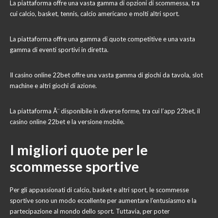
La piattaforma offre una vasta gamma di opzioni di scommessa, tra
cui calcio, basket, tennis, calcio americano e molti altri sport.
La piattaforma offre una gamma di quote competitive e una vasta
gamma di eventi sportivi in diretta.
Il casino online 22bet offre una vasta gamma di giochi da tavola, slot
machine e altri giochi di azione.
La piattaforma Ã¨ disponibile in diverse forme, tra cui l’app 22bet, il
casino online 22bet e la versione mobile.
I migliori quote per le
scommesse sportive
Per gli appassionati di calcio, basket e altri sport, le scommesse
sportive sono un modo eccellente per aumentare l’entusiasmo e la
partecipazione al mondo dello sport. Tuttavia, per poter