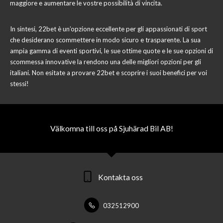
maggiore e aumentare le vostre possibilità di vincita.
In sintesi, 22bet è un’opzione eccellente per gli appassionati di sport
che desiderano scommettere in modo sicuro e trasparente. La sua
ampia gamma di eventi sportivi, le sue ottime quote e le sue opzioni di
scommessa innovative la rendono una delle migliori opzioni per gli
italiani. Non esitate a provare 22bet e scoprire i suoi benefici per voi
stessi!
Välkomna till oss på Sjuhärad Bil AB!
Kontakta oss
032512900