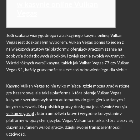
w kasynie online Vulkan
Vegas
Jeśli szukasz wiarygodnego i atrakcyjnego kasyna online, Vulkan
Vegas jest doskonałym wyborem. Vulkan Vegas bonus to jeden z
największych atutów tej platformy, oferujący graczom szansę na
zdobycie dodatkowych środków i zwiększenie swoich wygranych.
Wśród różnych wersji kasyna, takich jak Vulkan Vegas 77 czy Vulkan
Vegas 91, każdy gracz może znaleźć coś odpowiedniego dla siebie.
Kasyno Vulkan Vegas to nie tylko miejsce, gdzie można grać w różne
gry hazardowe, ale także platforma, która oferuje Vulkan Vegas
kasyno z szerokim wyborem automatów do gier, gier karcianych i
innych rozrywek. Dla polskich graczy dostępna jest również wersja
vulkan vegas pl
, która umożliwia łatwe i wygodne korzystanie z
platformy w ojczystym języku. Vegas Vulkan to marka, która cieszy się
dużym zaufaniem wśród graczy, dzięki swojej transparentności i
uczciwości.