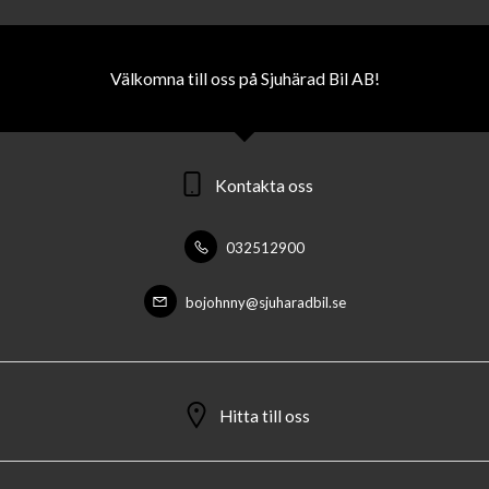
Välkomna till oss på Sjuhärad Bil AB!
Kontakta oss
032512900
bojohnny@sjuharadbil.se
Hitta till oss