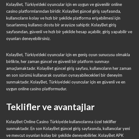
KolayBet, Türkiye’deki oyuncular için en uygun ve güvenilir online
casino platformlarından biridir. KolayBet güncel giriş sayfasında,
kullanıcıların kolay ve hızlı bir şekilde platforma erişebilmesi için
tasarlanmış kullanıcı dostu bir arayüze sahiptir. KolayBet giriş
sayfasından, güvenli ve hızlı bir şekilde hesap açabilir, giriş yapabilir ve
oyunları deneyebilirsiniz.
KolayBet, Türkiye’deki oyuncular için en geniş oyun sunucusu olmakla
birlikte, her zaman güncel ve güvenli bir platform sunmayı
amaçlamaktadır. KolayBet güncel giriş sayfası, kullanıcıların her zaman
en son sürümü kullanarak oyunları oynayabilecekleri bir deneyim
sunmaktadır. KolayBet, Türkiye’deki oyuncular için en güvenli ve en
uygun online casino platformudur.
Teklifler ve avantajlar
KolayBet Online Casino Türkiye’de kullanıcılarına özel teklifler
sunmaktadır. En son KolayBet güncel giriş sayfasında, kullanıcılar yeni
ve mevcut oyunları kolay bir şekilde deneyebilirler. KolayBet APK