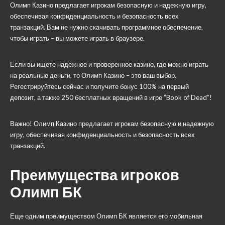
Олимп Казино предлагает игрокам безопасную и надежную игру,
обеспечивая конфиденциальность и безопасность всех
транзакций. Вам не нужно скачивать программное обеспечение,
чтобы играть – вы можете играть в браузере.
Если вы ищете надежное и проверенное казино, где можно играть
на реальные деньги, то Олимп Казино – это ваш выбор.
Регестрируйтесь сейчас и получите бонус 100% на первый
депозит, а также 250 бесплатных вращений в игре ”Book of Dead”!
Важно! Олимп Казино предлагает игрокам безопасную и надежную
игру, обеспечивая конфиденциальность и безопасность всех
транзакций.
Преимущества игроков
Олимп БК
Еще одним преимуществом Олимп БК является его мобильная