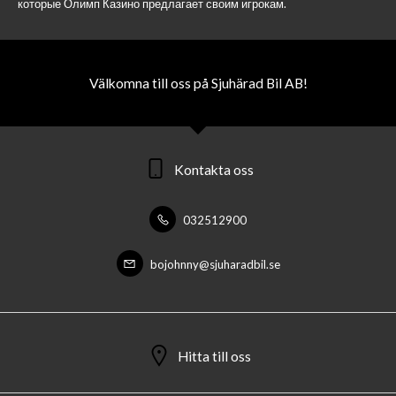
которые Олимп Казино предлагает своим игрокам.
Välkomna till oss på Sjuhärad Bil AB!
Kontakta oss
032512900
bojohnny@sjuharadbil.se
Hitta till oss