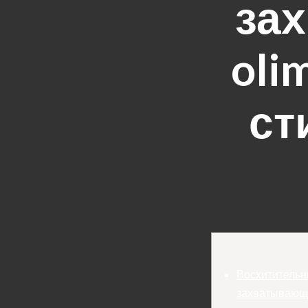
за
oli
ст
Восхитительн
захватывающи