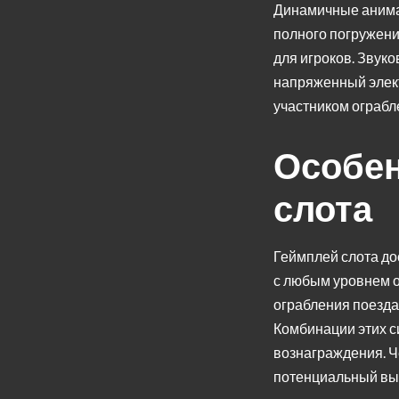
Динамичные анима
полного погружени
для игроков. Звук
напряженный элект
участником ограбл
Особен
слота
Геймплей слота до
с любым уровнем о
ограбления поезда:
Комбинации этих 
вознаграждения. Ч
потенциальный вы