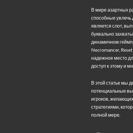
В мире азартных 
способные увлечь 
является слот, вы
буквально захваты
динамичном геймпл
Necromancer, Reset
надежное место дл
доступ к этому и 
В этой статье мы 
потенциальные вы
игроков, желающих
стратегиями, кото
полной мере.