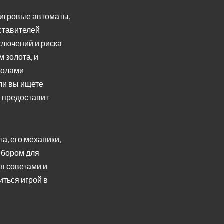
игровые автоматы,
ставителей
ключений и риска
 золота, и
волами
сли вы ищете
е предоставит
а, его механики,
ыбором для
я советами и
иться игрой в