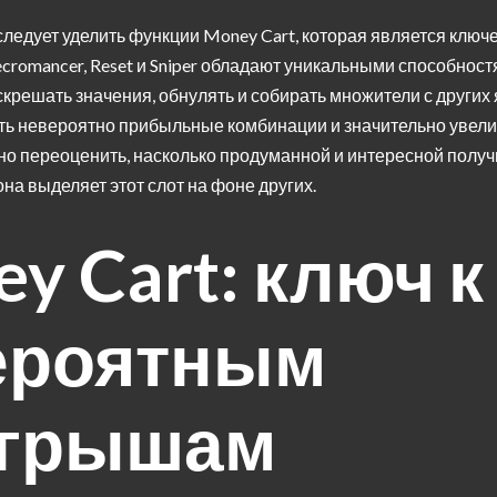
ледует уделить функции Money Cart, которая является клю
cromancer, Reset и Sniper обладают уникальными способност
решать значения, обнулять и собирать множители с других я
ть невероятно прибыльные комбинации и значительно увел
о переоценить, насколько продуманной и интересной получ
на выделяет этот слот на фоне других.
y Cart: ключ к
ероятным
грышам