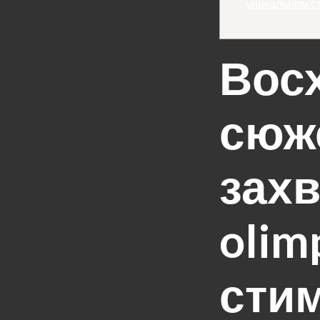
уникальном с
Вос
сюж
зах
olim
сти