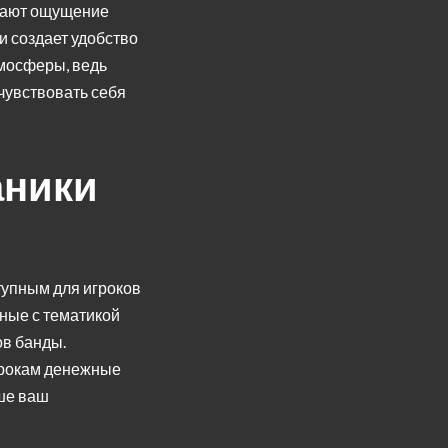
дают ощущение
и создает удобство
тмосферы, ведь
чувствовать себя
аники
тупным для игроков
ные с тематикой
ов банды.
грокам денежные
ше ваш