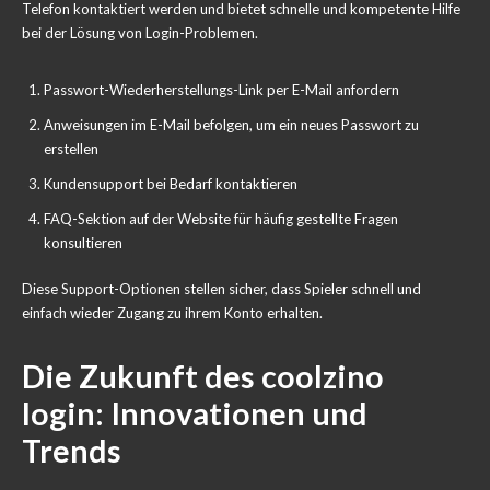
Telefon kontaktiert werden und bietet schnelle und kompetente Hilfe
bei der Lösung von Login-Problemen.
Passwort-Wiederherstellungs-Link per E-Mail anfordern
Anweisungen im E-Mail befolgen, um ein neues Passwort zu
erstellen
Kundensupport bei Bedarf kontaktieren
FAQ-Sektion auf der Website für häufig gestellte Fragen
konsultieren
Diese Support-Optionen stellen sicher, dass Spieler schnell und
einfach wieder Zugang zu ihrem Konto erhalten.
Die Zukunft des coolzino
login: Innovationen und
Trends