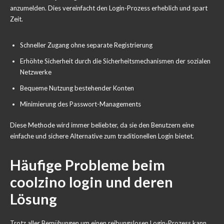
anzumelden. Dies vereinfacht den Login-Prozess erheblich und spart
Zeit.
Schneller Zugang ohne separate Registrierung
Erhöhte Sicherheit durch die Sicherheitsmechanismen der sozialen
Netzwerke
Bequeme Nutzung bestehender Konten
Minimierung des Passwort-Managements
Diese Methode wird immer beliebter, da sie den Benutzern eine
einfache und sichere Alternative zum traditionellen Login bietet.
Häufige Probleme beim
coolzino login und deren
Lösung
Trotz aller Bemühungen um einen reibungslosen Login-Prozess kann