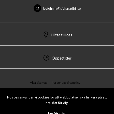
bojohnny@sjuharadbil.se
Hitta till oss
Öppettider
Visa sitemap
Personuppgiftspolicy
© 2026 Sjuhärad Bil AB. All rights reserved.
Hos oss använder vi cookies för att webbplatsen ska fungera på ett
bra sätt för dig.
Jag förstår!