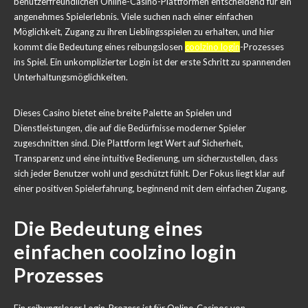
benutzerfreundlichen Online-Casino-Plattformen entscheidend für ein
angenehmes Spielerlebnis. Viele suchen nach einer einfachen
Möglichkeit, Zugang zu ihren Lieblingsspielen zu erhalten, und hier
kommt die Bedeutung eines reibungslosen
coolzino login
-Prozesses
ins Spiel. Ein unkomplizierter Login ist der erste Schritt zu spannenden
Unterhaltungsmöglichkeiten.
Dieses Casino bietet eine breite Palette an Spielen und
Dienstleistungen, die auf die Bedürfnisse moderner Spieler
zugeschnitten sind. Die Plattform legt Wert auf Sicherheit,
Transparenz und eine intuitive Bedienung, um sicherzustellen, dass
sich jeder Benutzer wohl und geschützt fühlt. Der Fokus liegt klar auf
einer positiven Spielerfahrung, beginnend mit dem einfachen Zugang.
Die Bedeutung eines
einfachen coolzino login
Prozesses