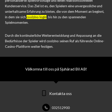
personalisierte Spielvorschläge und einen reaktionsschnellen
Kundenservice. Das Ziel ist es, den Spielern eine unvergessliche und
unterhaltsame Erfahrung zu bieten, die von dem Moment an beginnt,
in dem sie sich
coolzino login
, bis hin zu den spannenden
Spielmomenten.
Durch die kontinuierliche Weiterentwicklung und Anpassung an die
Bedürfnisse der Spieler wird coolzino seinen Ruf als führende Online-
Casino-Plattform weiter festigen.
Välkomna till oss på Sjuhärad Bil AB!
Kontakta oss
032512900