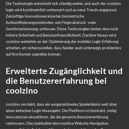
Die Technologie entwickelt sich ständig weiter, und auch der coolzino
login wird kontinuierlich verbessert und an neue Trends angepasst.
Zukünftige Innovationen könnten biometrische
Authentifizierungsmethoden, wie Fingerabdruck- oder
Gesichtserkennung, umfassen. Diese Technologien bieten eine noch
höhere Sicherheit und Benutzerfreundlichkeit. Darüber hinaus wird
coolzino weiterhin an der Optimierung der mobilen Login-Erfahrung
arbeiten, um sicherzustellen, dass Spieler auch unterwegs problemlos
auf ihre Konten zugreifen können.
Erweiterte Zugänglichkeit und
die Benutzererfahrung bei
coolzino
coolzino versteht, dass ein ausgezeichnetes Spielerlebnis weit über
einen einfachen Login hinausgeht. Die Plattform ist bestrebt, stetig
Innovationen einzuführen, die die gesamte Benutzererfahrung
verbessern. Dies beinhaltet eine intuitive Website-Navigation,