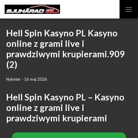
Hell Spin Kasyno PL Kasyno
online z grami live i
prawdziwymi krupierami.909
(2)
Nyheter - 16 maj 2026
Hell Spin Kasyno PL – Kasyno
online z grami live i
prawdziwymi krupierami