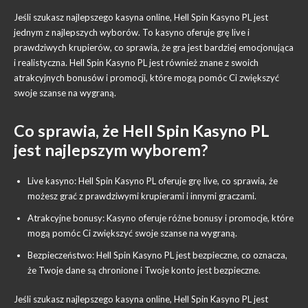
Jeśli szukasz najlepszego kasyna online, Hell Spin Kasyno PL jest
jednym z najlepszych wyborów. To kasyno oferuje grę live i
prawdziwych krupierów, co sprawia, że gra jest bardziej emocjonująca
i realistyczna. Hell Spin Kasyno PL jest również znane z swoich
atrakcyjnych bonusów i promocji, które mogą pomóc Ci zwiększyć
swoje szanse na wygraną.
Co sprawia, że Hell Spin Kasyno PL
jest najlepszym wyborem?
Live kasyno: Hell Spin Kasyno PL oferuje grę live, co sprawia, że
możesz grać z prawdziwymi krupierami i innymi graczami.
Atrakcyjne bonusy: Kasyno oferuje różne bonusy i promocje, które
mogą pomóc Ci zwiększyć swoje szanse na wygraną.
Bezpieczeństwo: Hell Spin Kasyno PL jest bezpieczne, co oznacza,
że Twoje dane są chronione i Twoje konto jest bezpieczne.
Jeśli szukasz najlepszego kasyna online, Hell Spin Kasyno PL jest