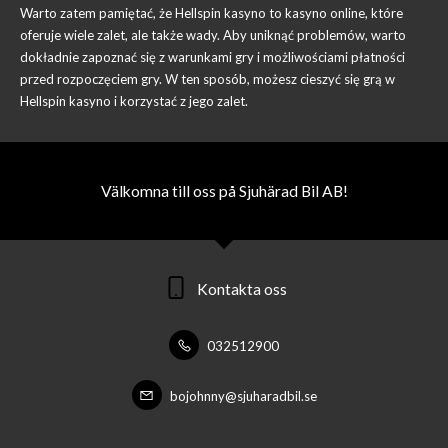
Warto zatem pamiętać, że Hellspin kasyno to kasyno online, które
oferuje wiele zalet, ale także wady. Aby uniknąć problemów, warto
dokładnie zapoznać się z warunkami gry i możliwościami płatności
przed rozpoczęciem gry. W ten sposób, możesz cieszyć się grą w
Hellspin kasyno i korzystać z jego zalet.
Välkomna till oss på Sjuhärad Bil AB!
Kontakta oss
032512900
bojohnny@sjuharadbil.se