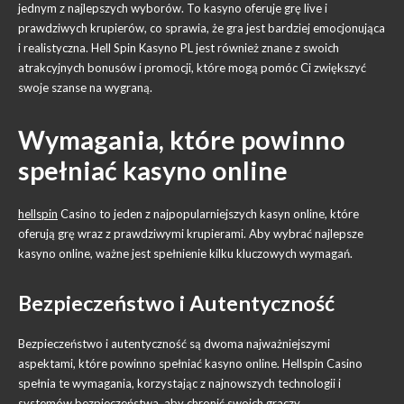
jednym z najlepszych wyborów. To kasyno oferuje grę live i
prawdziwych krupierów, co sprawia, że gra jest bardziej emocjonująca
i realistyczna. Hell Spin Kasyno PL jest również znane z swoich
atrakcyjnych bonusów i promocji, które mogą pomóc Ci zwiększyć
swoje szanse na wygraną.
Wymagania, które powinno
spełniać kasyno online
hellspin
Casino to jeden z najpopularniejszych kasyn online, które
oferują grę wraz z prawdziwymi krupierami. Aby wybrać najlepsze
kasyno online, ważne jest spełnienie kilku kluczowych wymagań.
Bezpieczeństwo i Autentyczność
Bezpieczeństwo i autentyczność są dwoma najważniejszymi
aspektami, które powinno spełniać kasyno online. Hellspin Casino
spełnia te wymagania, korzystając z najnowszych technologii i
systemów bezpieczeństwa, aby chronić swoich graczy.