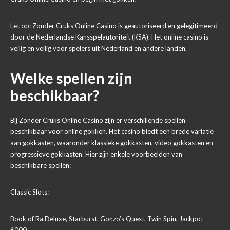
Let op: Zonder Cruks Online Casino is geautoriseerd en gelegitimeerd
door de Nederlandse Kansspelautoriteit (KSA). Het online casino is
veilig en veilig voor spelers uit Nederland en andere landen.
Welke spellen zijn
beschikbaar?
Bij Zonder Cruks Online Casino zijn er verschillende spellen
beschikbaar voor online gokken. Het casino biedt een brede variatie
aan gokkasten, waaronder klassieke gokkasten, video gokkasten en
progressieve gokkasten. Hier zijn enkele voorbeelden van
beschikbare spellen:
Classic Slots:
Book of Ra Deluxe, Starburst, Gonzo’s Quest, Twin Spin, Jackpot