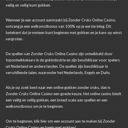
veilig en veilig kunt gokken.
Wanneer je een account aanmaakt bij Zonder Cruks Online Casino,
ontvang je een welkomstbonus van 100% op je eerste inleg. Dit
betekent dat je meteen kunt beginnen met gokken en je kans op winst
vergroten.
De spellen van Zonder Cruks Online Casino zijn ontwikkeld door
topontwikkelaars in de gokindustrie en zijn beschikbaar voor spelers
uit Nederland en andere landen. De spellen zijn beschikbaar in
verschillende talen, waaronder het Nederlands, Engels en Duits.
Als je op zoek bent naar een online gokken zonder cruks, dan is
Zonder Cruks Online Casino een goede keuze. Het online casino biedt
een veilig en veilig gokken, een breed scala aan spellen en een
welkomstbonus om je te beginnen.
Om te beginnen, klik hier om een account aan te maken bij Zonder
Cruks Online Casino en begin met gokken!