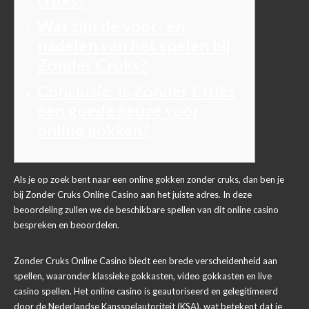
cruks?
Wat zijn de voor- en
nadelen van het spelen bij
Zonder Cruks?
Conclusie: Is Zonder Cruks
een goede keuze voor
online gokken?
Als je op zoek bent naar een online gokken zonder cruks, dan ben je
bij Zonder Cruks Online Casino aan het juiste adres. In deze
beoordeling zullen we de beschikbare spellen van dit online casino
bespreken en beoordelen.
Zonder Cruks Online Casino biedt een brede verscheidenheid aan
spellen, waaronder klassieke gokkasten, video gokkasten en live
casino spellen. Het online casino is geautoriseerd en gelegitimeerd
door de Nederlandse Kansspelautoriteit (KSA), wat betekent dat je