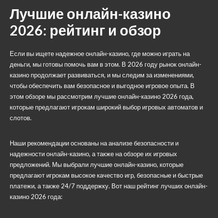
Лучшие онлайн-казино
2026: рейтинг и обзор
Если вы ищете надежное онлайн-казино, где можно играть на
деньги, мы готовы помочь вам в этом. В 2026 году рынок онлайн-
казино продолжает развиваться, и мы следим за изменениями,
чтобы обеспечить вам безопасное и выгодное игровое опыта. В
этом обзоре мы рассмотрим лучшие онлайн-казино 2026 года,
которые предлагают игрокам широкий выбор игровых автоматов и
слотов.
Наши рекомендации основаны на анализе безопасности и
надежности онлайн-казино, а также на обзоре их игровых
предложений. Мы выбрали лучшие онлайн-казино, которые
предлагают игрокам высокое качество игр, безопасные и быстрые
платежи, а также 24/7 поддержку. Вот наш рейтинг лучших онлайн-
казино 2026 года: