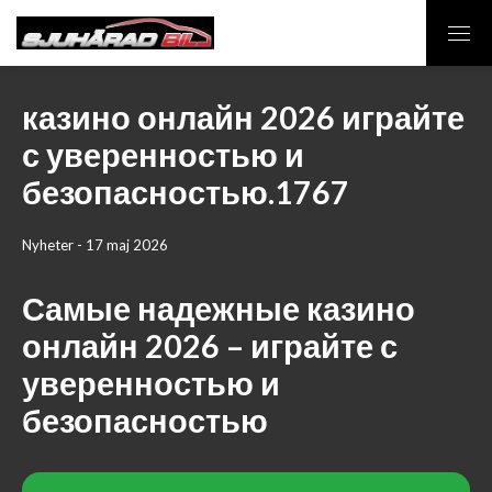
казино онлайн 2026 играйте
с уверенностью и
безопасностью.1767
Nyheter - 17 maj 2026
Самые надежные казино
онлайн 2026 – играйте с
уверенностью и
безопасностью