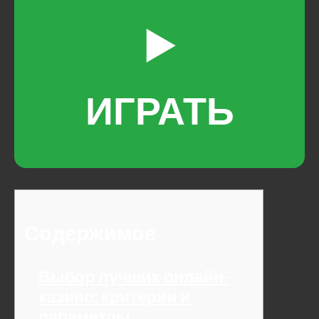
▶️
ИГРАТЬ
Содержимое
Выбор лучших онлайн-
казино: критерии и
параметры