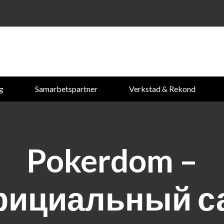
ng
Samarbetspartner
Verkstad & Rekond
Pokerdom –
ициальный с