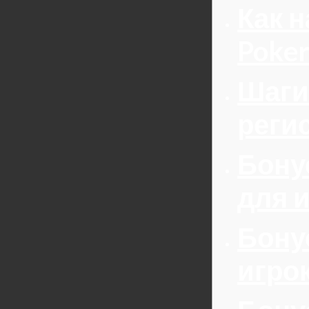
Как н
Poke
Шаги
реги
Бону
для 
Бону
игро