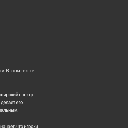
и. В этом тексте
 широкий спектр
 делает его
циальным.
ачает, что игроки