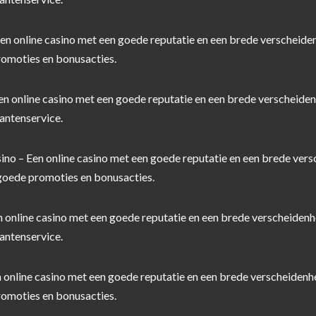
en online casino met een goede reputatie en een brede verscheiden
romoties en bonusacties.
en online casino met een goede reputatie en een brede verscheiden
antenservice.
ino – Een online casino met een goede reputatie en een brede ver
 goede promoties en bonusacties.
 online casino met een goede reputatie en een brede verscheidenhe
antenservice.
en online casino met een goede reputatie en een brede verscheidenhe
romoties en bonusacties.