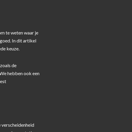
 om te weten waar je
goed. In dit artikel
ede keuze.
zoals de
e. We hebben ook een
eest
de verscheidenheid