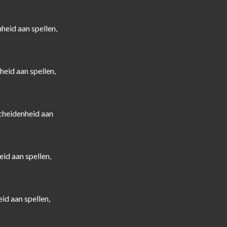
heid aan spellen,
heid aan spellen,
scheidenheid aan
id aan spellen,
id aan spellen,