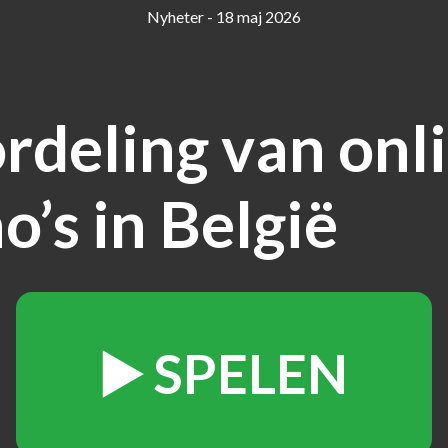
Nyheter - 18 maj 2026
rdeling van onl
o’s in België
▶️ SPELEN