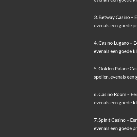
3. Betway Casino – E
evenals een goede p
4. Casino Lugano – E
evenals een goede kl
5. Golden Palace Cas
spellen, evenals een
6. Casino Room – Een
evenals een goede kl
7. Spinit Casino – E
evenals een goede p