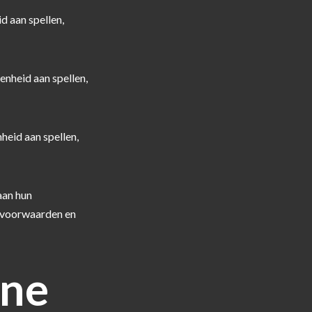
d aan spellen,
enheid aan spellen,
heid aan spellen,
aan hun
e voorwaarden en
ine