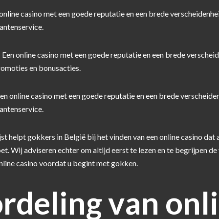
 online casino met een goede reputatie en een brede verscheidenhei
antenservice.
– Een online casino met een goede reputatie en een brede verscheid
romoties en bonusacties.
 Een online casino met een goede reputatie en een brede verscheiden
antenservice.
st helpt gokkers in België bij het vinden van een online casino dat 
t. Wij adviseren echter om altijd eerst te lezen en te begrijpen d
nline casino voordat u begint met gokken.
rdeling van onl