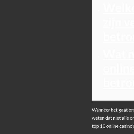
Welke
zijn v
betr
Wat 
online
betr
Wanneer het gaat om 
weten dat niet alle 
top 10 online casino’