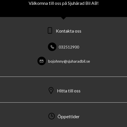
Välkomna till oss på Sjuhärad Bil AB!
Kontakta oss
032512900
bojohnny@sjuharadbil.se
Hitta till oss
Öppettider