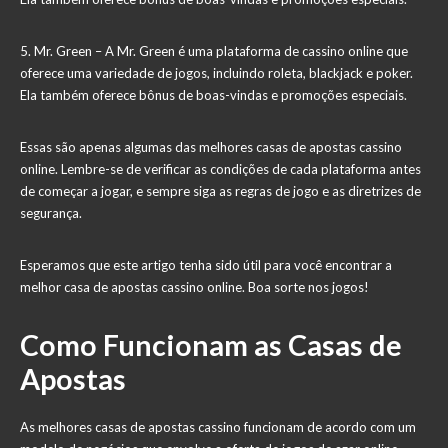
5. Mr. Green – A Mr. Green é uma plataforma de cassino online que
oferece uma variedade de jogos, incluindo roleta, blackjack e poker.
Ela também oferece bônus de boas-vindas e promoções especiais.
Essas são apenas algumas das melhores casas de apostas cassino
online. Lembre-se de verificar as condições de cada plataforma antes
de começar a jogar, e sempre siga as regras de jogo e as diretrizes de
segurança.
Esperamos que este artigo tenha sido útil para você encontrar a
melhor casa de apostas cassino online. Boa sorte nos jogos!
Como Funcionam as Casas de
Apostas
As melhores casas de apostas cassino funcionam de acordo com um