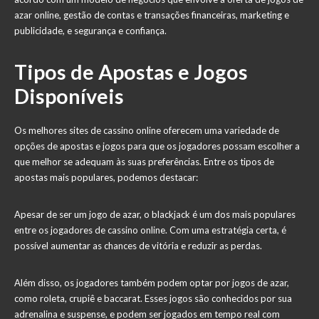
azar online, gestão de contas e transações financeiras, marketing e
publicidade, e segurança e confiança.
Tipos de Apostas e Jogos
Disponíveis
Os melhores sites de cassino online oferecem uma variedade de
opções de apostas e jogos para que os jogadores possam escolher a
que melhor se adequam às suas preferências. Entre os tipos de
apostas mais populares, podemos destacar:
Apesar de ser um jogo de azar, o blackjack é um dos mais populares
entre os jogadores de cassino online. Com uma estratégia certa, é
possível aumentar as chances de vitória e reduzir as perdas.
Além disso, os jogadores também podem optar por jogos de azar,
como roleta, crupiê e baccarat. Esses jogos são conhecidos por sua
adrenalina e suspense, e podem ser jogados em tempo real com