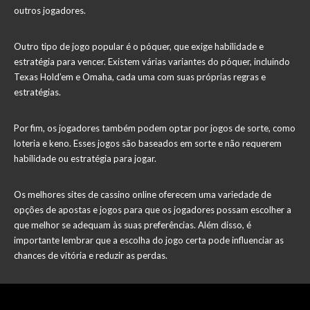
outros jogadores.
Outro tipo de jogo popular é o póquer, que exige habilidade e
estratégia para vencer. Existem várias variantes do póquer, incluindo
Texas Hold’em e Omaha, cada uma com suas próprias regras e
estratégias.
Por fim, os jogadores também podem optar por jogos de sorte, como
loteria e keno. Esses jogos são baseados em sorte e não requerem
habilidade ou estratégia para jogar.
Os melhores sites de cassino online oferecem uma variedade de
opções de apostas e jogos para que os jogadores possam escolher a
que melhor se adequam às suas preferências. Além disso, é
importante lembrar que a escolha do jogo certa pode influenciar as
chances de vitória e reduzir as perdas.